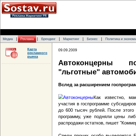
|
|
|
|
|
Медиа
Реклама
Брендинг
Маркетинг
Бизнес
Политика и эконом
Карта
09.09.2009
рекламного
рынка
Автоконцерны 
"льготные" автомоб
Вслед за расширением госпрогра
Как известно, ма
участия в госпрограмме субсидиро
до 600 тысяч рублей. После этого
программу, уже подняли цены либ
распродажи остатков, пишет "Коммер
Среди прочих особо выделяется Fo