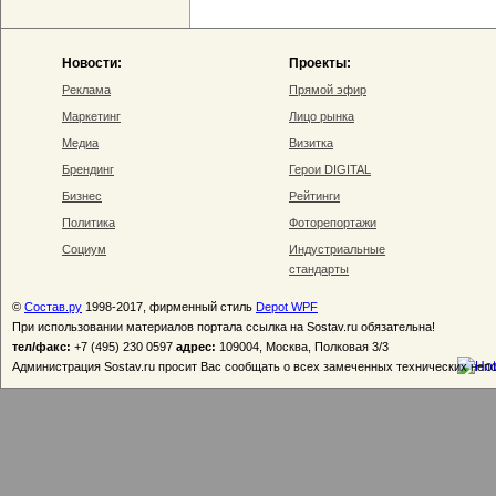
Новости:
Проекты:
Реклама
Прямой эфир
Маркетинг
Лицо рынка
Медиа
Визитка
Брендинг
Герои DIGITAL
Бизнес
Рейтинги
Политика
Фоторепортажи
Социум
Индустриальные
стандарты
©
Состав.ру
1998-2017, фирменный стиль
Depot WPF
При использовании материалов портала ссылка на Sostav.ru обязательна!
тел/факс:
+7 (495) 230 0597
адрес:
109004, Москва, Полковая 3/3
Администрация Sostav.ru просит Вас сообщать о всех замеченных технических неп