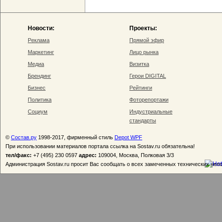
Новости:
Проекты:
Реклама
Прямой эфир
Маркетинг
Лицо рынка
Медиа
Визитка
Брендинг
Герои DIGITAL
Бизнес
Рейтинги
Политика
Фоторепортажи
Социум
Индустриальные
стандарты
©
Состав.ру
1998-2017, фирменный стиль
Depot WPF
При использовании материалов портала ссылка на Sostav.ru обязательна!
тел/факс:
+7 (495) 230 0597
адрес:
109004, Москва, Полковая 3/3
Администрация Sostav.ru просит Вас сообщать о всех замеченных технических неп