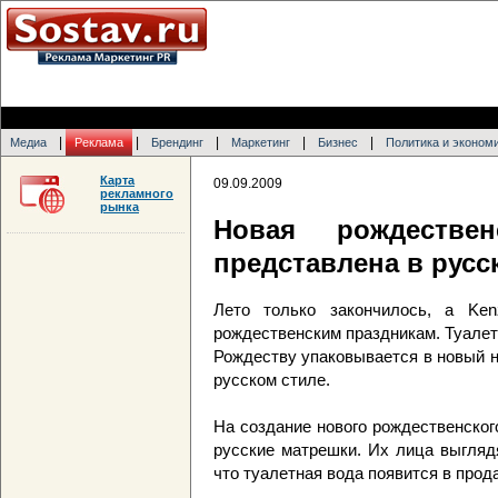
|
|
|
|
|
Медиа
Реклама
Брендинг
Маркетинг
Бизнес
Политика и эконом
Карта
09.09.2009
рекламного
рынка
Новая рождествен
представлена в русс
Лето только закончилось, а Ke
рождественским праздникам. Туалет
Рождеству упаковывается в новый н
русском стиле.
На создание нового рождественско
русские матрешки. Их лица выгляд
что туалетная вода появится в прод