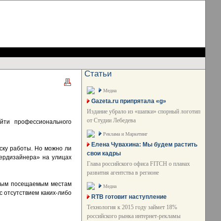
Статьи
Медиа
Gazeta.ru припрятала «g»
Издание убрало из «шапки» спорный логотип
от Студии Лебедева
айти профессионального
Реклама и Маркетинг
Елена Чувахина: Мы будем растить
ску работы. Но можно ли
свои кадры
пердизайнера» на улицах
Глава российского офиса FITCH о планах
развития агентства в регионе
самым посещаемым местам
Медиа
 отсутствием каких-либо
RTB готовит наступление
Технология к 2015 году займет 18%
российского рынка интернет-рекламы