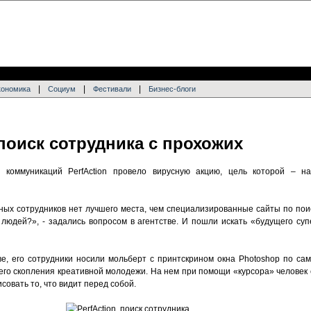
|
|
|
кономика
Социум
Фестивали
Бизнес-блоги
 поиск сотрудника с прохожих
х коммуникаций PerfAction провело вирусную акцию, цель которой – н
ых сотрудников нет лучшего места, чем специализированные сайты по пои
 людей?», - задались вопросом в агентстве. И пошли искать «будущего су
тстве, его сотрудники носили мольберт с принтскрином окна Photoshop по 
го скопления креативной молодежи. На нем при помощи «курсора» человек с
овать то, что видит перед собой.