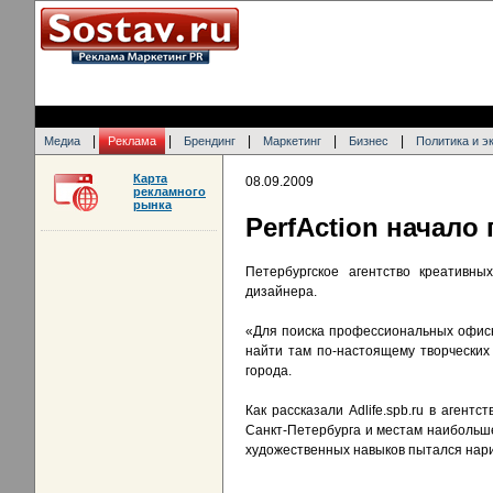
|
|
|
|
|
Медиа
Реклама
Брендинг
Маркетинг
Бизнес
Политика и э
Карта
08.09.2009
рекламного
рынка
PerfAction начало
Петербургское агентство креативны
дизайнера.
«Для поиска профессиональных офисн
найти там по-настоящему творческих
города.
Как рассказали Adlife.spb.ru в аген
Санкт-Петербурга и местам наибольше
художественных навыков пытался нарис