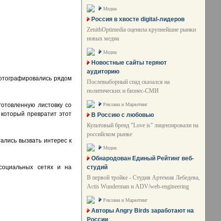
Медиа
Россия в хвосте digital-лидеров
ZenithOptimedia оценила крупнейшие рынки
новых медиа
Медиа
Новостные сайты теряют
аудиторию
фотографировались рядом
Послевыборный спад сказался на
политических и бизнес-СМИ
Реклама и Маркетинг
готовленную листовку со
 который превратит этот
В Россию с любовью
Культовый бренд "Love is" лицензировали на
российском рынке
ались вызвать интерес к
Медиа
Обнародован Единый Рейтинг веб-
студий
социальных сетях и на
В первой тройке - Студия Артемия Лебедева,
Actis Wunderman и ADV/web-engineering
Реклама и Маркетинг
Авторы Angry Birds заработают на
России