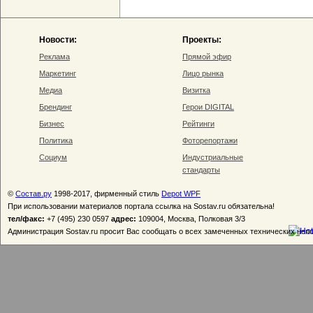
Новости:
Проекты:
Реклама
Прямой эфир
Маркетинг
Лицо рынка
Медиа
Визитка
Брендинг
Герои DIGITAL
Бизнес
Рейтинги
Политика
Фоторепортажи
Социум
Индустриальные
стандарты
©
Состав.ру
1998-2017, фирменный стиль
Depot WPF
При использовании материалов портала ссылка на Sostav.ru обязательна!
тел/факс:
+7 (495) 230 0597
адрес:
109004, Москва, Полковая 3/3
Администрация Sostav.ru просит Вас сообщать о всех замеченных технических неп