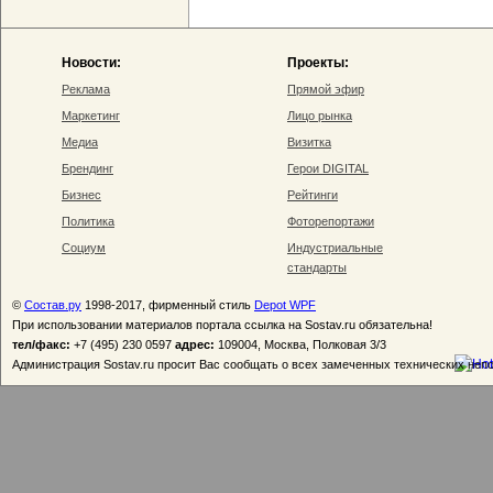
Новости:
Проекты:
Реклама
Прямой эфир
Маркетинг
Лицо рынка
Медиа
Визитка
Брендинг
Герои DIGITAL
Бизнес
Рейтинги
Политика
Фоторепортажи
Социум
Индустриальные
стандарты
©
Состав.ру
1998-2017, фирменный стиль
Depot WPF
При использовании материалов портала ссылка на Sostav.ru обязательна!
тел/факс:
+7 (495) 230 0597
адрес:
109004, Москва, Полковая 3/3
Администрация Sostav.ru просит Вас сообщать о всех замеченных технических неп