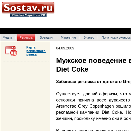
|
|
|
|
|
Медиа
Реклама
Брендинг
Маркетинг
Бизнес
Политика и эконом
Карта
04.09.2009
рекламного
рынка
Мужское поведение 
Diet Coke
Забавная реклама от датского Gre
Существует давний афоризм, что м
основная причина всех дурачеств
Агентство Grey Copenhagen решило
рекламной кампании Diet Coke. Но
женщин, поскольку именно они в ос
В ролике именно девушки корчат