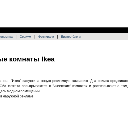
|
|
|
кономика
Социум
Фестивали
Бизнес-блоги
ые комнаты Ikea
алога, "Икеа" запустила новую рекламную кампанию. Два ролика продвига
 Оба сюжета разыгрываются в "икеевских" комнатах и рассказывают о том
одясь в одном помещении.
в наружной рекламе.