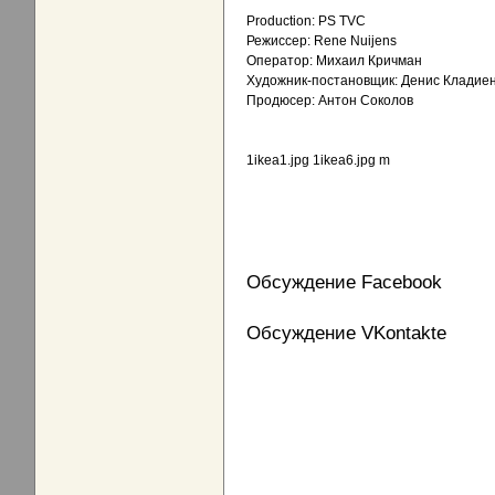
Production: PS TVC
Режиссер: Rene Nuijens
Оператор: Михаил Кричман
Художник-постановщик: Денис Кладие
Продюсер: Антон Соколов
1ikea1.jpg 1ikea6.jpg m
Обсуждение Facebook
Обсуждение VKontakte