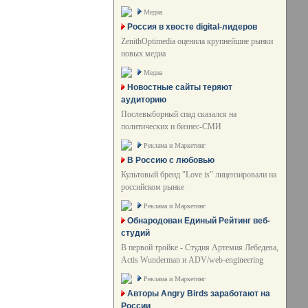
Медиа
Россия в хвосте digital-лидеров
ZenithOptimedia оценила крупнейшие рынки
новых медиа
Медиа
Новостные сайты теряют
аудиторию
Послевыборный спад сказался на
политических и бизнес-СМИ
Реклама и Маркетинг
В Россию с любовью
Культовый бренд "Love is" лицензировали на
российском рынке
Реклама и Маркетинг
Обнародован Единый Рейтинг веб-
студий
В первой тройке - Студия Артемия Лебедева,
Actis Wunderman и ADV/web-engineering
Реклама и Маркетинг
Авторы Angry Birds заработают на
России