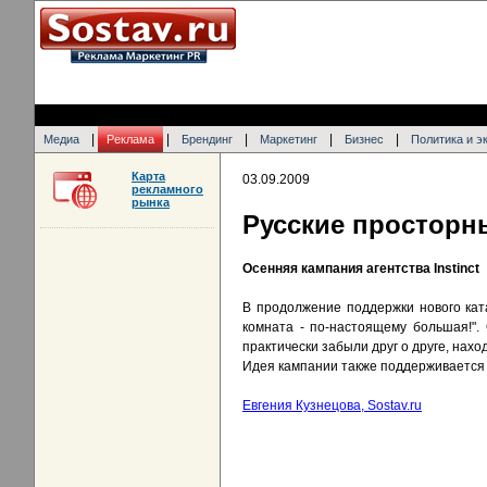
|
|
|
|
|
Медиа
Реклама
Брендинг
Маркетинг
Бизнес
Политика и э
Карта
03.09.2009
рекламного
рынка
Русские просторн
Осенняя кампания агентства Instinct
В продолжение поддержки нового кат
комната - по-настоящему большая!".
практически забыли друг о друге, нах
Идея кампании также поддерживается 
Евгения Кузнецова, Sostav.ru