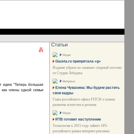
Статьи
Медиа
Gazeta.ru припрятала «g»
Издание убрало из «шапки» спорный логотип
от Студии Лебедева
Интервью
ют идею "Теперь большая
Елена Чувахина: Мы будем растить
, как члены одной семьи
свои кадры
Глава российского офиса FITCH о планах
развития агентства в регионе
Медиа
RTB готовит наступление
Технология к 2015 году займет 18%
российского рынка интернет-рекламы