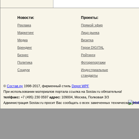
Новости:
Проекты:
Реклама
Прямой эфир
Маркетинг
Лицо рынка
Медиа
Визитка
Брендинг
Герои DIGITAL
Бизнес
Рейтинги
Политика
Фоторепортажи
Социум
Индустриальные
стандарты
©
Состав.ру
1998-2017, фирменный стиль
Depot WPF
При использовании материалов портала ссылка на Sostav.ru обязательна!
тел/факс:
+7 (495) 230 0597
адрес:
109004, Москва, Полковая 3/3
Администрация Sostav.ru просит Вас сообщать о всех замеченных технических неп