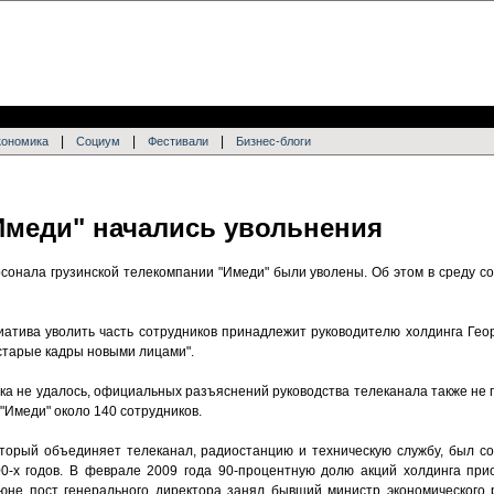
|
|
|
кономика
Социум
Фестивали
Бизнес-блоги
Имеди" начались увольнения
рсонала грузинской телекомпании "Имеди" были уволены. Об этом в среду с
иатива уволить часть сотрудников принадлежит руководителю холдинга Гео
 старые кадры новыми лицами".
ка не удалось, официальных разъяснений руководства телеканала также не 
 "Имеди" около 140 сотрудников.
оторый объединяет телеканал, радиостанцию и техническую службу, был 
-х годов. В феврале 2009 года 90-процентную долю акций холдинга прио
июне пост генерального директора занял бывший министр экономического 