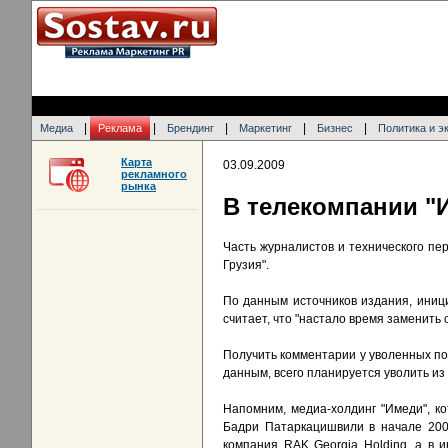
|
|
|
|
|
Медиа
Реклама
Брендинг
Маркетинг
Бизнес
Политика и э
Карта
03.09.2009
рекламного
рынка
В телекомпании "
Часть журналистов и технического пе
Грузия".
По данным источников издания, иниц
считает, что "настало время заменить
Получить комментарии у уволенных по
данным, всего планируется уволить из
Напомним, медиа-холдинг "Имеди", к
Бадри Патаркацишвили в начале 2000
компания RAK Georgia Holding, а в 