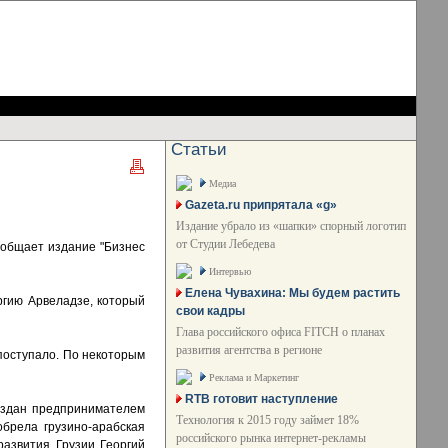
Статьи
Медиа
Gazeta.ru припрятала «g»
Издание убрало из «шапки» спорный логотип
от Студии Лебедева
ообщает издание "Бизнес
Интервью
Елена Чувахина: Мы будем растить
ргию Арвеладзе, который
свои кадры
Глава российского офиса FITCH о планах
развития агентства в регионе
поступало. По некоторым
Реклама и Маркетинг
RTB готовит наступление
создан предпринимателем
Технология к 2015 году займет 18%
брела грузино-арабская
российского рынка интернет-рекламы
развития Грузии Георгий