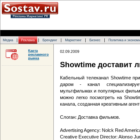
|
|
|
|
|
Медиа
Реклама
Брендинг
Маркетинг
Бизнес
Политика и эконом
Карта
02.09.2009
рекламного
рынка
Showtime доставит 
Кабельный телеканал Showtime при
даром - канал специализируе
мультфильмах и популярных фильма
можно легко посмотреть на Showti
канала, созданная креативным агент
Слоган: Доставка фильмов.
Advertising Agency: Nolck Red Americ
Creative Executive Director: Alonso Ju