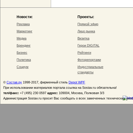
Новости:
Проекты:
Реклама
Прямой эфир
Маркетинг
Лицо рынка
Медиа
Визитка
Брендинг
Герои DIGITAL
Бизнес
Рейтинги
Политика
Фоторепортажи
Социум
Индустриальные
стандарты
©
Состав.ру
1998-2017, фирменный стиль
Depot WPF
При использовании материалов портала ссылка на Sostav.ru обязательна!
тел/факс:
+7 (495) 230 0597
адрес:
109004, Москва, Полковая 3/3
Администрация Sostav.ru просит Вас сообщать о всех замеченных технических неп