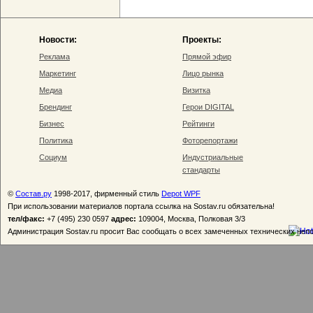
Новости:
Проекты:
Реклама
Прямой эфир
Маркетинг
Лицо рынка
Медиа
Визитка
Брендинг
Герои DIGITAL
Бизнес
Рейтинги
Политика
Фоторепортажи
Социум
Индустриальные
стандарты
©
Состав.ру
1998-2017, фирменный стиль
Depot WPF
При использовании материалов портала ссылка на Sostav.ru обязательна!
тел/факс:
+7 (495) 230 0597
адрес:
109004, Москва, Полковая 3/3
Администрация Sostav.ru просит Вас сообщать о всех замеченных технических неп