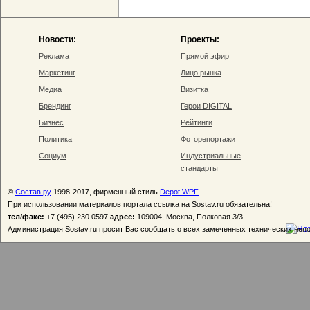
Новости:
Проекты:
Реклама
Прямой эфир
Маркетинг
Лицо рынка
Медиа
Визитка
Брендинг
Герои DIGITAL
Бизнес
Рейтинги
Политика
Фоторепортажи
Социум
Индустриальные
стандарты
©
Состав.ру
1998-2017, фирменный стиль
Depot WPF
При использовании материалов портала ссылка на Sostav.ru обязательна!
тел/факс:
+7 (495) 230 0597
адрес:
109004, Москва, Полковая 3/3
Администрация Sostav.ru просит Вас сообщать о всех замеченных технических неп