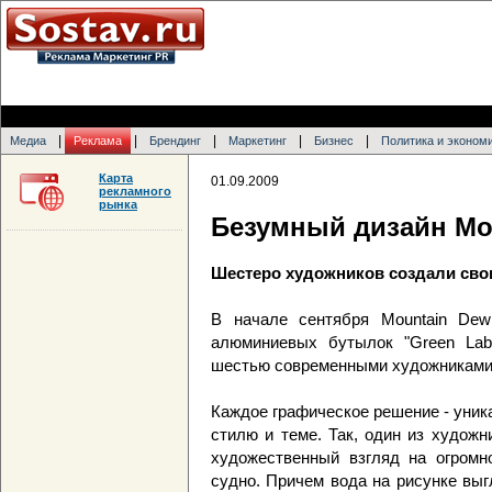
|
|
|
|
|
Медиа
Реклама
Брендинг
Маркетинг
Бизнес
Политика и эконом
Карта
01.09.2009
рекламного
рынка
Безумный дизайн Mo
Шестеро художников создали сво
В начале сентября Mountain Dew
алюминиевых бутылок "Green Labe
шестью современными художниками
Каждое графическое решение - уник
стилю и теме. Так, один из худож
художественный взгляд на огромно
судно. Причем вода на рисунке выг