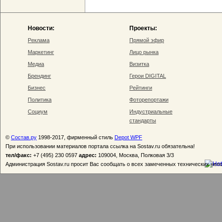
Новости:
Проекты:
Реклама
Прямой эфир
Маркетинг
Лицо рынка
Медиа
Визитка
Брендинг
Герои DIGITAL
Бизнес
Рейтинги
Политика
Фоторепортажи
Социум
Индустриальные
стандарты
©
Состав.ру
1998-2017, фирменный стиль
Depot WPF
При использовании материалов портала ссылка на Sostav.ru обязательна!
тел/факс:
+7 (495) 230 0597
адрес:
109004, Москва, Полковая 3/3
Администрация Sostav.ru просит Вас сообщать о всех замеченных технических неп