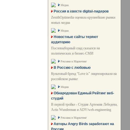
Медиа
Россия в хвосте digital-лидеров
ZenithOptimedia оценила крупнейшие рынки
новых медиа
Медиа
Новостные сайты теряют
аудиторию
Послевыборный спад сказался на
политических и бизнес-СМИ
Реклама и Маркетинг
В Россию с любовью
Культовый бренд "Love is" лицензировали на
российском рынке
Медиа
Обнародован Единый Рейтинг веб-
студий
В первой тройке - Студия Артемия Лебедева,
Actis Wunderman и ADV/web-engineering
Реклама и Маркетинг
Авторы Angry Birds заработают на
России