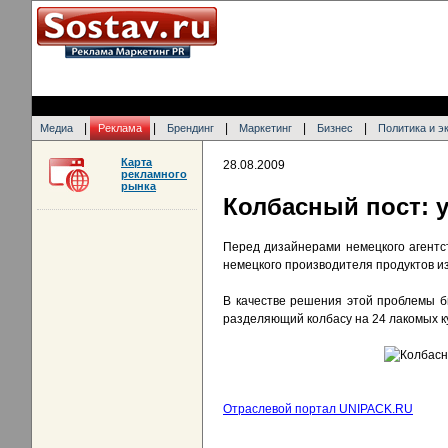
|
|
|
|
|
Медиа
Реклама
Брендинг
Маркетинг
Бизнес
Политика и э
Карта
28.08.2009
рекламного
рынка
Колбасный пост: 
Перед дизайнерами немецкого агентс
немецкого производителя продуктов из
В качестве решения этой проблемы б
разделяющий колбасу на 24 лакомых ку
Отраслевой портал UNIPACK.RU