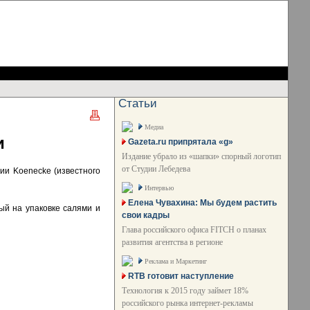
Статьи
Медиа
и
Gazeta.ru припрятала «g»
Издание убрало из «шапки» спорный логотип
от Студии Лебедева
ии Koenecke (известного
Интервью
Елена Чувахина: Мы будем растить
ый на упаковке салями и
свои кадры
Глава российского офиса FITCH о планах
развития агентства в регионе
Реклама и Маркетинг
RTB готовит наступление
Технология к 2015 году займет 18%
российского рынка интернет-рекламы