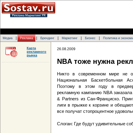
|
|
|
|
|
Медиа
Реклама
Брендинг
Маркетинг
Бизнес
Политика и эконом
Карта
26.08.2009
рекламного
рынка
NBA тоже нужна рек
Никто в современном мире не о
Национальная Баскетбольная Ас
Поэтому в этом году в предвер
рекламную кампанию NBA заказала у 
& Partners из Сан-Франциско. При
лиги в прыжке к корзине и обещают
все получат стопроцентное удоволь
Слоган: Где будут удивительные соб