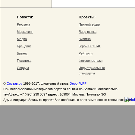
Новости:
Проекты:
Реклама
Прямой эфир
Маркетинг
Лицо рынка
Медиа
Визитка
Брендинг
Герои DIGITAL
Бизнес
Рейтинги
Политика
Фоторепортажи
Социум
Индустриальные
стандарты
©
Состав.ру
1998-2017, фирменный стиль
Depot WPF
При использовании материалов портала ссылка на Sostav.ru обязательна!
тел/факс:
+7 (495) 230 0597
адрес:
109004, Москва, Полковая 3/3
Администрация Sostav.ru просит Вас сообщать о всех замеченных технических неп