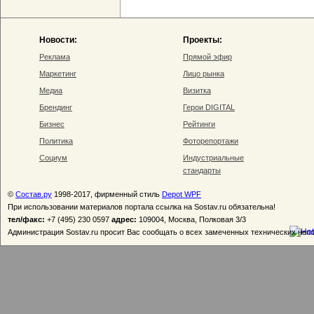
Новости:
Проекты:
Реклама
Прямой эфир
Маркетинг
Лицо рынка
Медиа
Визитка
Брендинг
Герои DIGITAL
Бизнес
Рейтинги
Политика
Фоторепортажи
Социум
Индустриальные
стандарты
©
Состав.ру
1998-2017, фирменный стиль
Depot WPF
При использовании материалов портала ссылка на Sostav.ru обязательна!
тел/факс:
+7 (495) 230 0597
адрес:
109004, Москва, Полковая 3/3
Администрация Sostav.ru просит Вас сообщать о всех замеченных технических неп