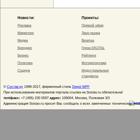
Новости:
Проекты:
Реклама
Прямой эфир
Маркетинг
Лицо рынка
Медиа
Визитка
Брендинг
Герои DIGITAL
Бизнес
Рейтинги
Политика
Фоторепортажи
Социум
Индустриальные
стандарты
©
Состав.ру
1998-2017, фирменный стиль
Depot WPF
При использовании материалов портала ссылка на Sostav.ru обязательна!
тел/факс:
+7 (495) 230 0597
адрес:
109004, Москва, Полковая 3/3
Администрация Sostav.ru просит Вас сообщать о всех замеченных технических неп