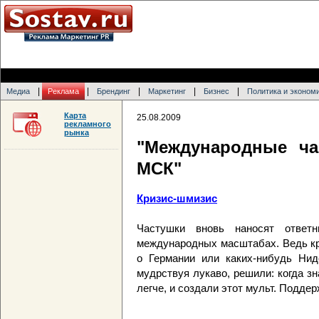
|
|
|
|
|
Медиа
Реклама
Брендинг
Маркетинг
Бизнес
Политика и эконом
Карта
25.08.2009
рекламного
рынка
"Международные ча
МСК"
Кризис-шмизис
Частушки вновь наносят ответ
международных масштабах. Ведь кри
о Германии или каких-нибудь Нид
мудрствуя лукаво, решили: когда зн
легче, и создали этот мульт. Подде