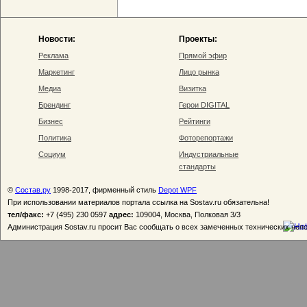
Новости:
Проекты:
Реклама
Прямой эфир
Маркетинг
Лицо рынка
Медиа
Визитка
Брендинг
Герои DIGITAL
Бизнес
Рейтинги
Политика
Фоторепортажи
Социум
Индустриальные
стандарты
©
Состав.ру
1998-2017, фирменный стиль
Depot WPF
При использовании материалов портала ссылка на Sostav.ru обязательна!
тел/факс:
+7 (495) 230 0597
адрес:
109004, Москва, Полковая 3/3
Администрация Sostav.ru просит Вас сообщать о всех замеченных технических неп