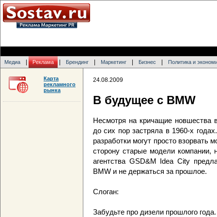
|
|
|
|
|
Медиа
Реклама
Брендинг
Маркетинг
Бизнес
Политика и эконом
Карта
24.08.2009
рекламного
рынка
В будущее с BMW
Несмотря на кричащие новшества в
до сих пор застряла в 1960-х года
разработки могут просто взорвать 
сторону старые модели компании, 
агентства GSD&M Idea City предла
BMW и не держаться за прошлое.
Слоган:
Забудьте про дизели прошлого года.