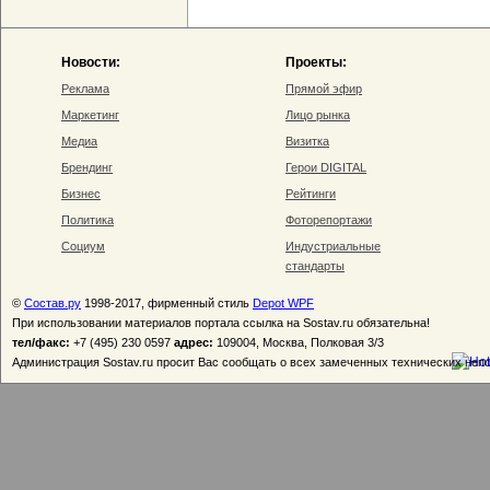
Новости:
Проекты:
Реклама
Прямой эфир
Маркетинг
Лицо рынка
Медиа
Визитка
Брендинг
Герои DIGITAL
Бизнес
Рейтинги
Политика
Фоторепортажи
Социум
Индустриальные
стандарты
©
Состав.ру
1998-2017, фирменный стиль
Depot WPF
При использовании материалов портала ссылка на Sostav.ru обязательна!
тел/факс:
+7 (495) 230 0597
адрес:
109004, Москва, Полковая 3/3
Администрация Sostav.ru просит Вас сообщать о всех замеченных технических неп