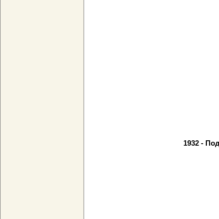
1932 - По