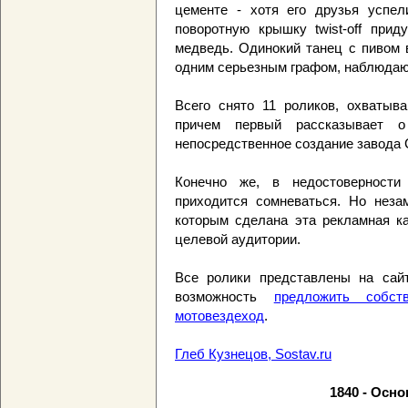
цементе - хотя его друзья успел
поворотную крышку twist-off прид
медведь. Одинокий танец с пивом 
одним серьезным графом, наблюдающ
Всего снято 11 роликов, охватыв
причем первый рассказывает 
непосредственное создание завода C
Конечно же, в недостоверности
приходится сомневаться. Но неза
которым сделана эта рекламная ка
целевой аудитории.
Все ролики представлены на сайте
возможность
предложить собс
мотовездеход
.
Глеб Кузнецов, Sostav.ru
1840 - Осно