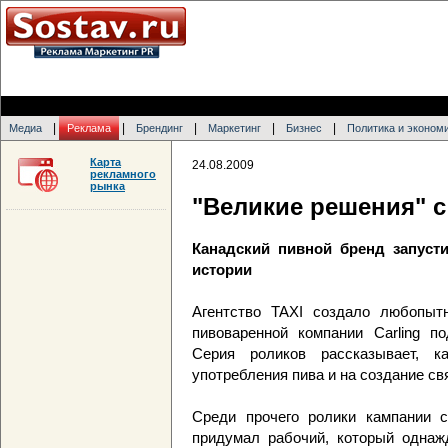
|
|
|
|
|
Медиа
Реклама
Брендинг
Маркетинг
Бизнес
Политика и эконом
Карта
24.08.2009
рекламного
рынка
"Великие решения" с
Канадский пивной бренд запуст
истории
Агентство TAXI создало любопыт
пивоваренной компании Carling п
Серия роликов рассказывает, к
употребления пива и на создание св
Среди прочего ролики кампании с
придумал рабочий, который однаж