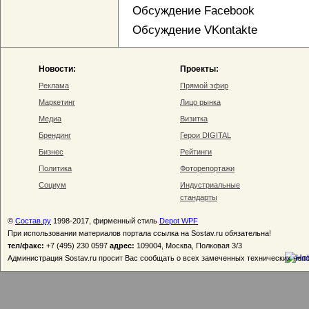
Обсуждение Facebook
Обсуждение VKontakte
Новости:
Проекты:
Реклама
Прямой эфир
Маркетинг
Лицо рынка
Медиа
Визитка
Брендинг
Герои DIGITAL
Бизнес
Рейтинги
Политика
Фоторепортажи
Социум
Индустриальные
стандарты
©
Состав.ру
1998-2017, фирменный стиль
Depot WPF
При использовании материалов портала ссылка на Sostav.ru обязательна!
тел/факс:
+7 (495) 230 0597
адрес:
109004, Москва, Полковая 3/3
Администрация Sostav.ru просит Вас сообщать о всех замеченных технических неп