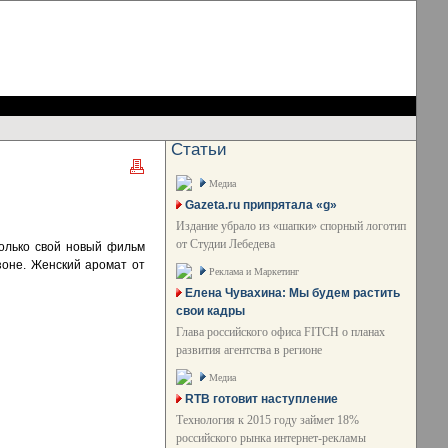
Статьи
Медиа
Gazeta.ru припрятала «g»
Издание убрало из «шапки» спорный логотип
от Студии Лебедева
только свой новый фильм
зоне. Женский аромат от
Реклама и Маркетинг
Елена Чувахина: Мы будем растить
свои кадры
Глава российского офиса FITCH о планах
развития агентства в регионе
Медиа
RTB готовит наступление
Технология к 2015 году займет 18%
российского рынка интернет-рекламы