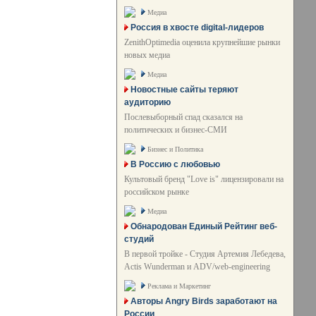
Медиа
Россия в хвосте digital-лидеров
ZenithOptimedia оценила крупнейшие рынки
новых медиа
Медиа
Новостные сайты теряют
аудиторию
Послевыборный спад сказался на
политических и бизнес-СМИ
Бизнес и Политика
В Россию с любовью
Культовый бренд "Love is" лицензировали на
российском рынке
Медиа
Обнародован Единый Рейтинг веб-
студий
В первой тройке - Студия Артемия Лебедева,
Actis Wunderman и ADV/web-engineering
Реклама и Маркетинг
Авторы Angry Birds заработают на
России