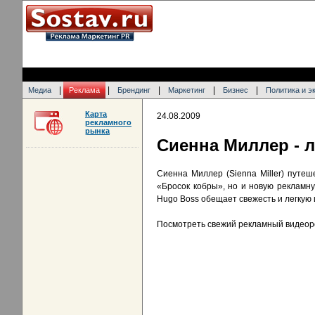
|
|
|
|
|
Медиа
Реклама
Брендинг
Маркетинг
Бизнес
Политика и э
Карта
24.08.2009
рекламного
рынка
Сиенна Миллер - 
Сиенна Миллер (Sienna Miller) путе
«Бросок кобры», но и новую рекламн
Hugo Boss обещает свежесть и легкую 
Посмотреть свежий рекламный видеор