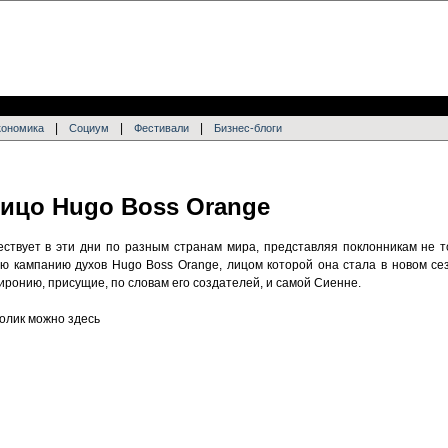
|
|
|
кономика
Социум
Фестивали
Бизнес-блоги
лицо Hugo Boss Orange
шествует в эти дни по разным странам мира, представляя поклонникам не 
ую кампанию духов Hugo Boss Orange, лицом которой она стала в новом се
иронию, присущие, по словам его создателей, и самой Сиенне.
олик можно здесь