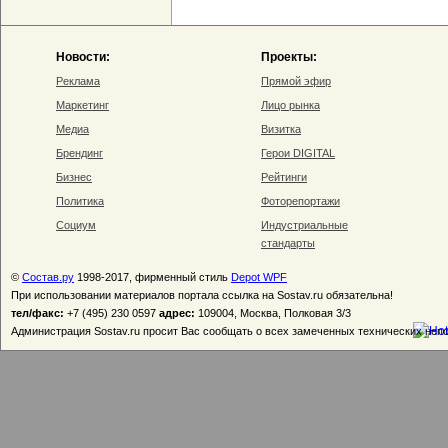
Новости:
Проекты:
Реклама
Прямой эфир
Маркетинг
Лицо рынка
Медиа
Визитка
Брендинг
Герои DIGITAL
Бизнес
Рейтинги
Политика
Фоторепортажи
Социум
Индустриальные
стандарты
©
Состав.ру
1998-2017, фирменный стиль
Depot WPF
При использовании материалов портала ссылка на Sostav.ru обязательна!
тел/факс:
+7 (495) 230 0597
адрес:
109004, Москва, Полковая 3/3
Администрация Sostav.ru просит Вас сообщать о всех замеченных технических неп