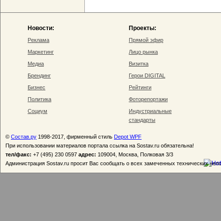
Новости:
Проекты:
Реклама
Прямой эфир
Маркетинг
Лицо рынка
Медиа
Визитка
Брендинг
Герои DIGITAL
Бизнес
Рейтинги
Политика
Фоторепортажи
Социум
Индустриальные
стандарты
©
Состав.ру
1998-2017, фирменный стиль
Depot WPF
При использовании материалов портала ссылка на Sostav.ru обязательна!
тел/факс:
+7 (495) 230 0597
адрес:
109004, Москва, Полковая 3/3
Администрация Sostav.ru просит Вас сообщать о всех замеченных технических неп