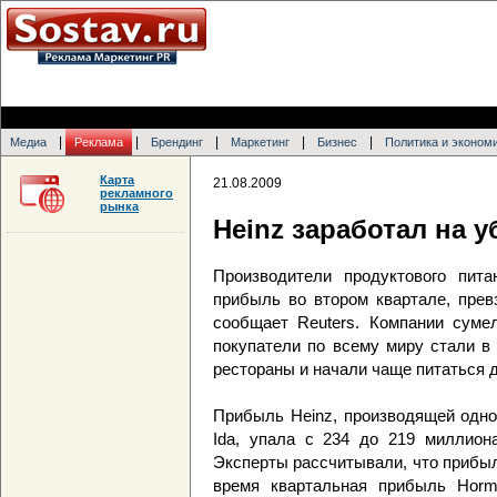
|
|
|
|
|
Медиа
Реклама
Брендинг
Маркетинг
Бизнес
Политика и эконом
Карта
21.08.2009
рекламного
рынка
Heinz заработал на 
Производители продуктового пит
прибыль во втором квартале, пре
сообщает Reuters. Компании сумел
покупатели по всему миру стали в
рестораны и начали чаще питаться 
Прибыль Heinz, производящей одно
Ida, упала с 234 до 219 миллион
Эксперты рассчитывали, что прибыл
время квартальная прибыль Horm