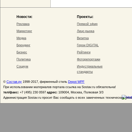
Новости:
Проекты:
Реклама
Прямой эфир
Маркетинг
Лицо рынка
Медиа
Визитка
Брендинг
Герои DIGITAL
Бизнес
Рейтинги
Политика
Фоторепортажи
Социум
Индустриальные
стандарты
©
Состав.ру
1998-2017, фирменный стиль
Depot WPF
При использовании материалов портала ссылка на Sostav.ru обязательна!
тел/факс:
+7 (495) 230 0597
адрес:
109004, Москва, Полковая 3/3
Администрация Sostav.ru просит Вас сообщать о всех замеченных технических неп