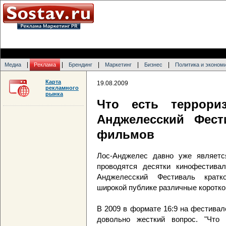
|
|
|
|
|
Медиа
Реклама
Брендинг
Маркетинг
Бизнес
Политика и эконом
Карта
19.08.2009
рекламного
рынка
Что есть террори
Анджелесский Фест
фильмов
Лос-Анджелес давно уже являетс
проводятся десятки кинофестива
Анджелесский Фестиваль кратк
широкой публике различные коротко
В 2009 в формате 16:9 на фестивал
довольно жесткий вопрос. "Что