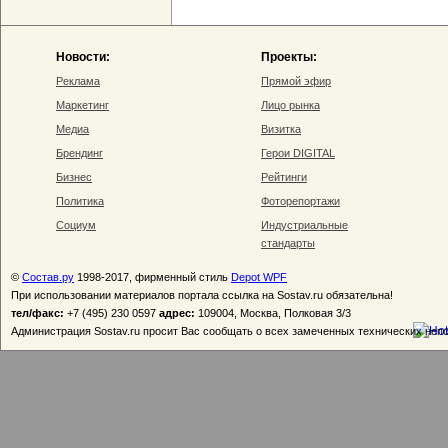
Новости:
Проекты:
Реклама
Прямой эфир
Маркетинг
Лицо рынка
Медиа
Визитка
Брендинг
Герои DIGITAL
Бизнес
Рейтинги
Политика
Фоторепортажи
Социум
Индустриальные
стандарты
©
Состав.ру
1998-2017, фирменный стиль
Depot WPF
При использовании материалов портала ссылка на Sostav.ru обязательна!
тел/факс:
+7 (495) 230 0597
адрес:
109004, Москва, Полковая 3/3
Администрация Sostav.ru просит Вас сообщать о всех замеченных технических неп