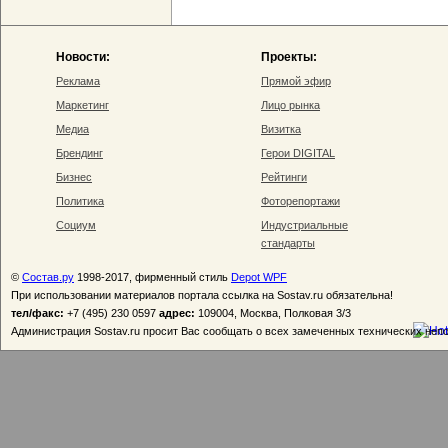
Новости:
Проекты:
Реклама
Прямой эфир
Маркетинг
Лицо рынка
Медиа
Визитка
Брендинг
Герои DIGITAL
Бизнес
Рейтинги
Политика
Фоторепортажи
Социум
Индустриальные
стандарты
©
Состав.ру
1998-2017, фирменный стиль
Depot WPF
При использовании материалов портала ссылка на Sostav.ru обязательна!
тел/факс:
+7 (495) 230 0597
адрес:
109004, Москва, Полковая 3/3
Администрация Sostav.ru просит Вас сообщать о всех замеченных технических неп