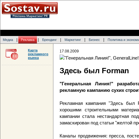
|
|
|
|
|
Медиа
Реклама
Брендинг
Маркетинг
Бизнес
Политика и эконом
Карта
17.08.2009
рекламного
рынка
Здесь был Forman
"Генеральная Линия!" разработ
рекламную кампанию сухих строи
Рекламная кампания "Здесь был 
хорошими строительными материа
кампании стала нестандартная по
замаскирован под статьи "желтой п
Каналы продвижения: пресса, пост