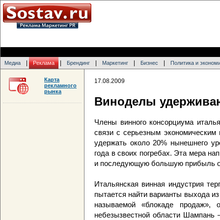
|
|
|
|
|
Медиа
Реклама
Брендинг
Маркетинг
Бизнес
Политика и эконом
Карта
17.08.2009
рекламного
рынка
Виноделы удерживаю
Члены винного консорциума италья
связи с серьезным экономическим 
удержать около 20% нынешнего уро
года в своих погребах. Эта мера н
и последующую большую прибыль о
Итальянская винная индустрия тер
пытается найти варианты выхода из
называемой «блокаде продаж», 
небезызвестной области Шампань 