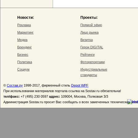
Новости:
Проекты:
Реклама
Прямой эфир
Маркетинг
Лицо рынка
Медиа
Визитка
Брендинг
Герои DIGITAL
Бизнес
Рейтинги
Политика
Фоторепортажи
Социум
Индустриальные
стандарты
©
Состав.ру
1998-2017, фирменный стиль
Depot WPF
При использовании материалов портала ссылка на Sostav.ru обязательна!
тел/факс:
+7 (495) 230 0597
адрес:
109004, Москва, Полковая 3/3
Администрация Sostav.ru просит Вас сообщать о всех замеченных технических неп