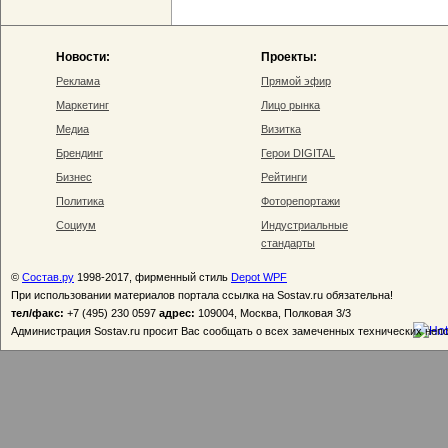
Новости:
Проекты:
Реклама
Прямой эфир
Маркетинг
Лицо рынка
Медиа
Визитка
Брендинг
Герои DIGITAL
Бизнес
Рейтинги
Политика
Фоторепортажи
Социум
Индустриальные
стандарты
©
Состав.ру
1998-2017, фирменный стиль
Depot WPF
При использовании материалов портала ссылка на Sostav.ru обязательна!
тел/факс:
+7 (495) 230 0597
адрес:
109004, Москва, Полковая 3/3
Администрация Sostav.ru просит Вас сообщать о всех замеченных технических неп