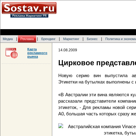
|
|
|
|
|
Медиа
Реклама
Брендинг
Маркетинг
Бизнес
Политика и эконом
Карта
14.08.2009
рекламного
рынка
Цирковое представле
Новую серию вин выпустила авс
Этикетки на бутылках выполнены с 
«В Австралии эти вина являются кул
рассказали представители компании
этикеток, - Для рекламы новой се
А0, большая часть которых сразу ж