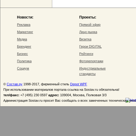
Новости:
Проекты:
Реклама
Прямой эфир
Маркетинг
Лицо рынка
Медиа
Визитка
Брендинг
Герои DIGITAL
Бизнес
Рейтинги
Политика
Фоторепортажи
Социум
Индустриальные
стандарты
©
Состав.ру
1998-2017, фирменный стиль
Depot WPF
При использовании материалов портала ссылка на Sostav.ru обязательна!
тел/факс:
+7 (495) 230 0597
адрес:
109004, Москва, Полковая 3/3
Администрация Sostav.ru просит Вас сообщать о всех замеченных технических неп