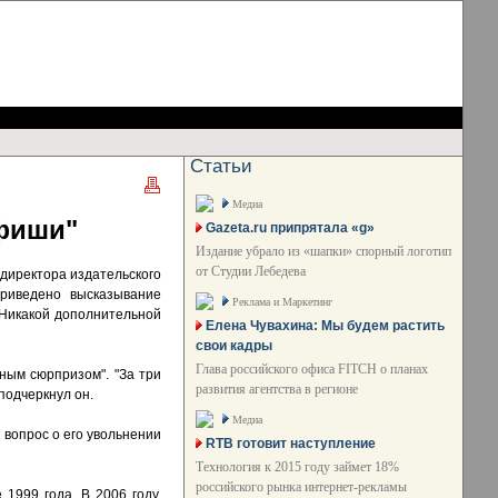
Статьи
Медиа
фиши"
Gazeta.ru припрятала «g»
Издание убрало из «шапки» спорный логотип
от Студии Лебедева
директора издательского
риведено высказывание
Реклама и Маркетинг
 Никакой дополнительной
Елена Чувахина: Мы будем растить
свои кадры
Глава российского офиса FITCH о планах
ным сюрпризом". "За три
развития агентства в регионе
 подчеркнул он.
Медиа
 вопрос о его увольнении
RTB готовит наступление
Технология к 2015 году займет 18%
российского рынка интернет-рекламы
1999 года. В 2006 году,