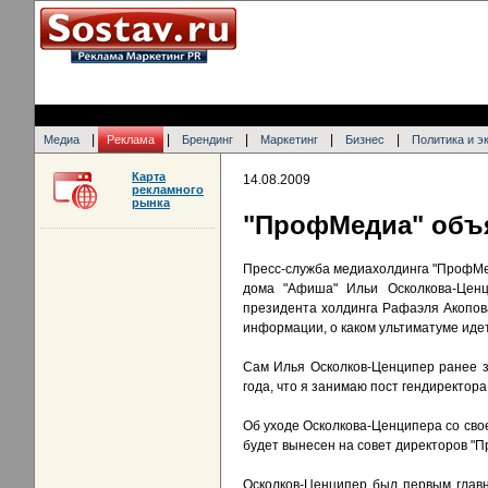
|
|
|
|
|
Медиа
Реклама
Брендинг
Маркетинг
Бизнес
Политика и э
Карта
14.08.2009
рекламного
рынка
"ПрофМедиа" объя
Пресс-служба медиахолдинга "ПрофМе
дома "Афиша" Ильи Осколкова-Ценц
президента холдинга Рафаэля Акопова
информации, о каком ультиматуме идет
Сам Илья Осколков-Ценципер ранее за
года, что я занимаю пост гендиректора
Об уходе Осколкова-Ценципера со свое
будет вынесен на совет директоров "Пр
Осколков-Ценципер был первым главн