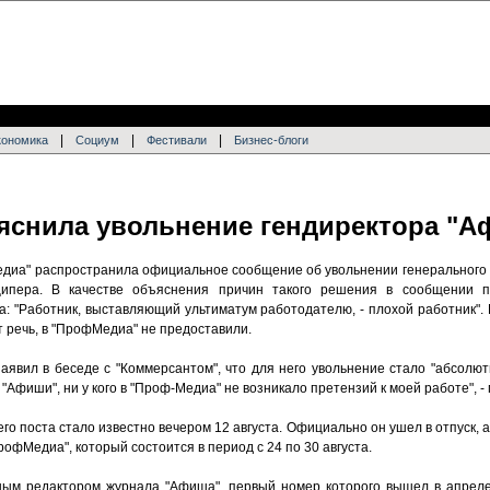
|
|
|
кономика
Социум
Фестивали
Бизнес-блоги
снила увольнение гендиректора "А
диа" распространила официальное сообщение об увольнении генерального 
ипера. В качестве объяснения причин такого решения в сообщении п
: "Работник, выставляющий ультиматум работодателю, - плохой работник".
 речь, в "ПрофМедиа" не предоставили.
явил в беседе с "Коммерсантом", что для него увольнение стало "абсолют
 "Афиши", ни у кого в "Проф-Медиа" не возникало претензий к моей работе", -
го поста стало известно вечером 12 августа. Официально он ушел в отпуск, а
офМедиа", который состоится в период с 24 по 30 августа.
ым редактором журнала "Афиша", первый номер которого вышел в апреле 