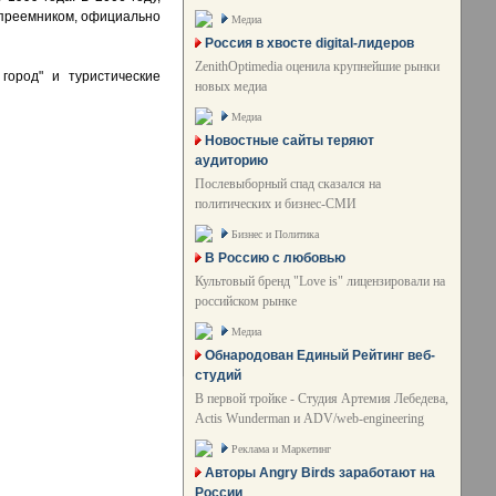
о преемником, официально
Медиа
Россия в хвосте digital-лидеров
ZenithOptimedia оценила крупнейшие рынки
город" и туристические
новых медиа
Медиа
Новостные сайты теряют
аудиторию
Послевыборный спад сказался на
политических и бизнес-СМИ
Бизнес и Политика
В Россию с любовью
Культовый бренд "Love is" лицензировали на
российском рынке
Медиа
Обнародован Единый Рейтинг веб-
студий
В первой тройке - Студия Артемия Лебедева,
Actis Wunderman и ADV/web-engineering
Реклама и Маркетинг
Авторы Angry Birds заработают на
России