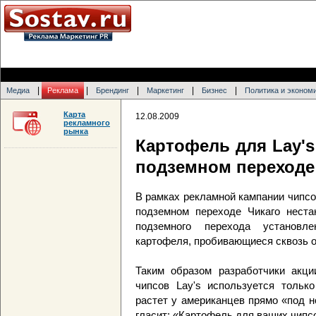
|
|
|
|
|
Медиа
Реклама
Брендинг
Маркетинг
Бизнес
Политика и эконом
Карта
12.08.2009
рекламного
рынка
Картофель для Lay's
подземном переходе
В рамках рекламной кампании чипсов
подземном переходе Чикаго неста
подземного перехода установл
картофеля, пробивающиеся сквозь о
Таким образом разработчики акции
чипсов Lay's используется тольк
растет у американцев прямо «под н
гласит: «Картофель для ваших чипс