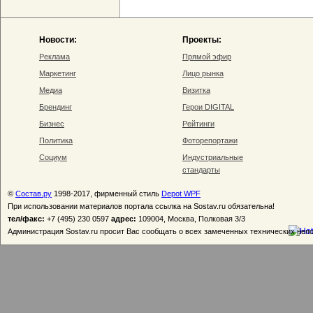
Новости:
Проекты:
Реклама
Прямой эфир
Маркетинг
Лицо рынка
Медиа
Визитка
Брендинг
Герои DIGITAL
Бизнес
Рейтинги
Политика
Фоторепортажи
Социум
Индустриальные
стандарты
©
Состав.ру
1998-2017, фирменный стиль
Depot WPF
При использовании материалов портала ссылка на Sostav.ru обязательна!
тел/факс:
+7 (495) 230 0597
адрес:
109004, Москва, Полковая 3/3
Администрация Sostav.ru просит Вас сообщать о всех замеченных технических неп