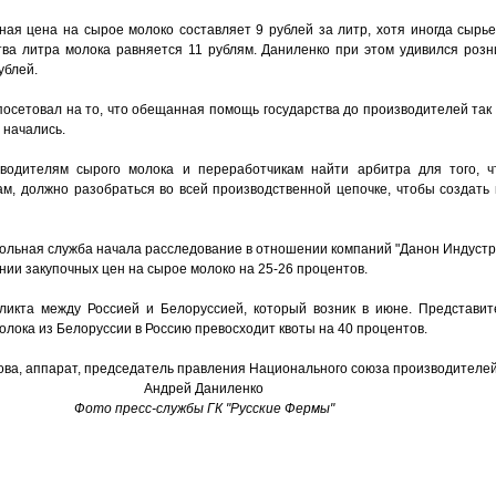
ная цена на сырое молоко составляет 9 рублей за литр, хотя иногда сырье
тва литра молока равняется 11 рублям. Даниленко при этом удивился роз
ублей.
осетовал на то, что обещанная помощь государства до производителей так 
 начались.
водителям сырого молока и переработчикам найти арбитра для того, 
вам, должно разобраться во всей производственной цепочке, чтобы создать
льная служба начала расследование в отношении компаний "Данон Индустри
нии закупочных цен на сырое молоко на 25-26 процентов.
ликта между Россией и Белоруссией, который возник в июне. Представит
молока из Белоруссии в Россию превосходит квоты на 40 процентов.
Фото пресс-службы ГК "Русские Фермы"