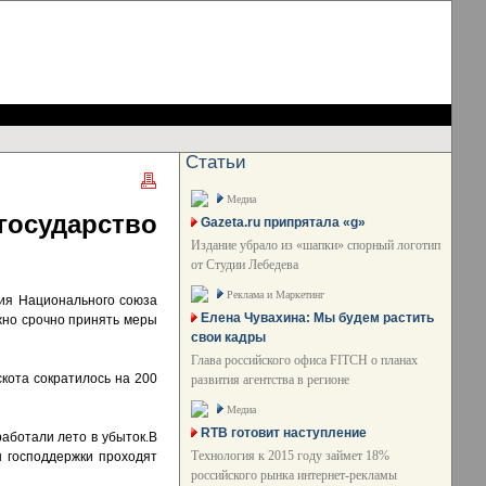
Статьи
Медиа
осударство
Gazeta.ru припрятала «g»
Издание убрало из «шапки» спорный логотип
от Студии Лебедева
Реклама и Маркетинг
ния Национального союза
Елена Чувахина: Мы будем растить
жно срочно принять меры
свои кадры
Глава российского офиса FITCH о планах
скота сократилось на 200
развития агентства в регионе
Медиа
RTB готовит наступление
работали лето в убыток.В
Технология к 2015 году займет 18%
 господдержки проходят
российского рынка интернет-рекламы