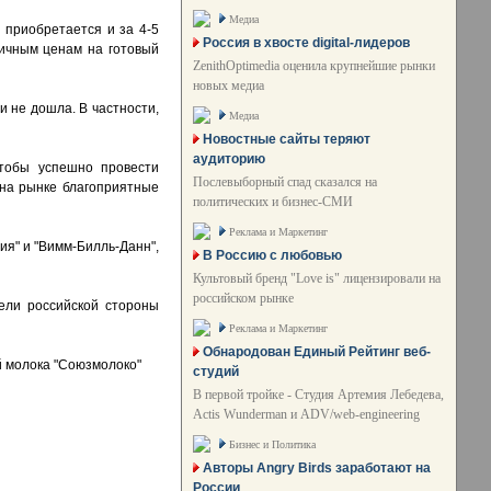
Медиа
 приобретается и за 4-5
Россия в хвосте digital-лидеров
ничным ценам на готовый
ZenithOptimedia оценила крупнейшие рынки
новых медиа
и не дошла. В частности,
Медиа
Новостные сайты теряют
аудиторию
чтобы успешно провести
Послевыборный спад сказался на
 на рынке благоприятные
политических и бизнес-СМИ
Реклама и Маркетинг
я" и "Вимм-Билль-Данн",
В Россию с любовью
Культовый бренд "Love is" лицензировали на
российском рынке
ели российской стороны
Реклама и Маркетинг
Обнародован Единый Рейтинг веб-
студий
В первой тройке - Студия Артемия Лебедева,
Actis Wunderman и ADV/web-engineering
Бизнес и Политика
Авторы Angry Birds заработают на
России