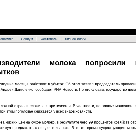
|
|
|
кономика
Социум
Фестивали
Бизнес-блоги
изводители молока попросили г
ытков
следние месяцы работают в убыток. Об этом заявил председатель правле
Андрей Даниленко, сообщает РИА Новости. По его словам, государство дол
лочной отрасли сложилась критическая. В частности, поголовье молочного 
ри этом поголовье снижается у всех видов хозяйств.
за низких цен на сухое молоко, в результате чего 99 процентов хозяйств от
стимул продолжать свою деятельность. В то же время существующие меры