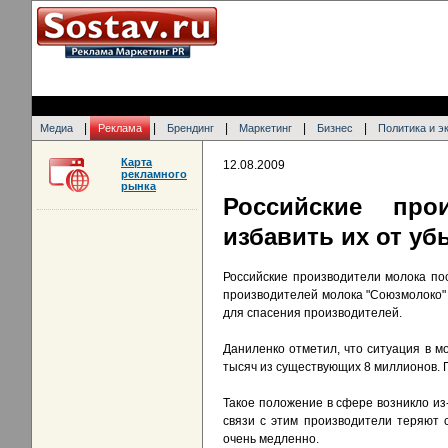
|
|
|
|
|
Медиа
Реклама
Брендинг
Маркетинг
Бизнес
Политика и э
Карта
12.08.2009
рекламного
рынка
Российские про
избавить их от уб
Российские производители молока по
производителей молока "Союзмолоко" 
для спасения производителей.
Даниленко отметил, что ситуация в мо
тысяч из существующих 8 миллионов. П
Такое положение в сфере возникло из-
связи с этим производители теряют 
очень медленно.