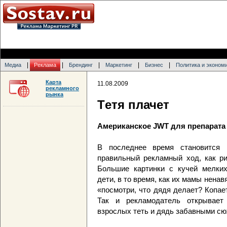
|
|
|
|
|
Медиа
Реклама
Брендинг
Маркетинг
Бизнес
Политика и эконом
Карта
11.08.2009
рекламного
рынка
Tетя плачет
Американское JWT для препарата 
В последнее время становится 
правильный рекламный ход, как ри
Большие картинки с кучей мелки
дети, в то время, как их мамы нена
«посмотри, что дядя делает? Копае
Так и рекламодатель открывает
взрослых теть и дядь забавными сю