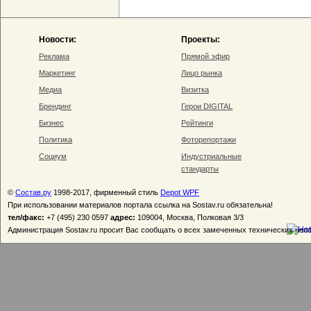
Новости:
Проекты:
Реклама
Прямой эфир
Маркетинг
Лицо рынка
Медиа
Визитка
Брендинг
Герои DIGITAL
Бизнес
Рейтинги
Политика
Фоторепортажи
Социум
Индустриальные
стандарты
©
Состав.ру
1998-2017, фирменный стиль
Depot WPF
При использовании материалов портала ссылка на Sostav.ru обязательна!
тел/факс:
+7 (495) 230 0597
адрес:
109004, Москва, Полковая 3/3
Администрация Sostav.ru просит Вас сообщать о всех замеченных технических неп