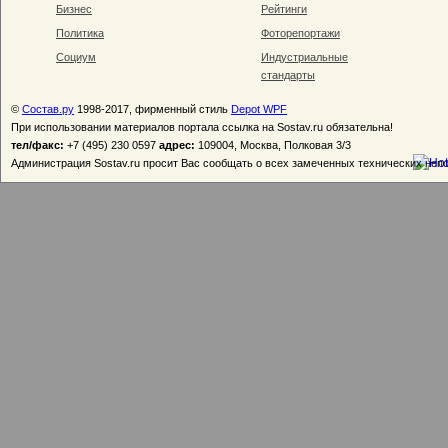
Бизнес
Рейтинги
Политика
Фоторепортажи
Социум
Индустриальные
стандарты
©
Состав.ру
1998-2017, фирменный стиль
Depot WPF
При использовании материалов портала ссылка на Sostav.ru обязательна!
тел/факс:
+7 (495) 230 0597
адрес:
109004, Москва, Полковая 3/3
Администрация Sostav.ru просит Вас сообщать о всех замеченных технических неп