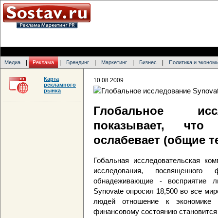
|
|
|
|
|
Медиа
Реклама
Брендинг
Маркетинг
Бизнес
Политика и эконом
Карта
10.08.2009
рекламного
рынка
Глобальное исс
показывает, что 
ослабевает (общие т
Гобальная исследовательская ком
исследования, посвященного
обнадеживающие - восприятие л
Synovate опросил 18,500 во все мир
людей отношение к экономике 
финансовому состоянию становится