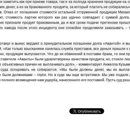
ли заметить как при приеме товара, так и за полгода хранения продукции на 
ия денег, а из-за бракованного продукта, за который платить не собирались»
. Отказ от погашения стоимости остальной отгруженной продукции Михаил
кт, стоимость партии которого как раз удачно совпадает с суммой долга
не признали продукт бракованным, да и все сроки подачи претензии прошл
го завода после этого инцидента они спокойно продолжили заказывать – т
тверг и вынес вердикт о принудительном погашении долга «Авантой» и в
й. «Как только взысканием занялась служба приставов, все деньги пришли к 
но, продукция выпускается. Что до их обвинений в поставке брака, то они 
ставители «Аванты» были удовлетворены качеством продукта, но, стоило ли
ло объективных причин не выплачивать долг», - комментирует Анжелла Кузьми
суда оспаривать не собирается. «Мы были должны денег, мы их выпла
не были должниками – глупо. Но в суде мы еще встретимся. Мы уже подали
 полного возмещения нам ущерба, нанесенного его поставкой. Пусть суд реши