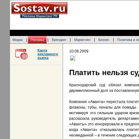
|
|
|
|
|
Медиа
Реклама
Брендинг
Маркетинг
Бизнес
Политика и э
Карта
10.08.2009
рекламного
рынка
Платить нельзя с
Краснодарский суд обязал компан
двухмиллионный долг за поставленную 
Компания «Аванта» перестала платит
флаконы, тубы, пеналы для помады. К
мотивируя это сильным ударом кризи
рассказала руководитель департаме
«Аванты» это игнорировали и предпочл
когда «Аванта» отказывалась плати
неожиданной – в течение следующих 