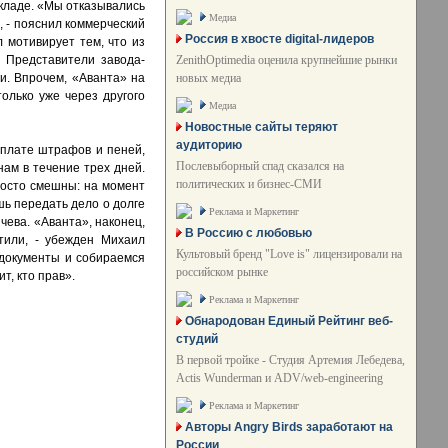
складе. «Мы отказывались
Медиа
, - пояснил коммерческий
Россия в хвосте digital-лидеров
 мотивирует тем, что из
ZenithOptimedia оценила крупнейшие рынки
. Представители завода-
новых медиа
и. Впрочем, «Аванта» на
олько уже через другого
Медиа
Новостные сайты теряют
аудиторию
ыплате штрафов и пеней,
Послевыборный спад сказался на
нам в течение трех дней.
политических и бизнес-СМИ
просто смешны: на момент
шь передать дело о долге
Реклама и Маркетинг
чева. «Аванта», наконец,
В Россию с любовью
тили, - убежден Михаил
Культовый бренд "Love is" лицензировали на
 документы и собираемся
российском рынке
т, кто прав».
Реклама и Маркетинг
Обнародован Единый Рейтинг веб-
студий
В первой тройке - Студия Артемия Лебедева,
Actis Wunderman и ADV/web-engineering
Реклама и Маркетинг
Авторы Angry Birds заработают на
России