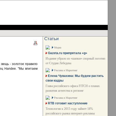
Статьи
Медиа
Gazeta.ru припрятала «g»
Издание убрало из «шапки» спорный логотип
от Студии Лебедева
 вещь - золотое правило
ец Handee. "Мы впитаем
Реклама и Маркетинг
Елена Чувахина: Мы будем растить
свои кадры
Глава российского офиса FITCH о планах
развития агентства в регионе
Реклама и Маркетинг
RTB готовит наступление
Технология к 2015 году займет 18%
российского рынка интернет-рекламы