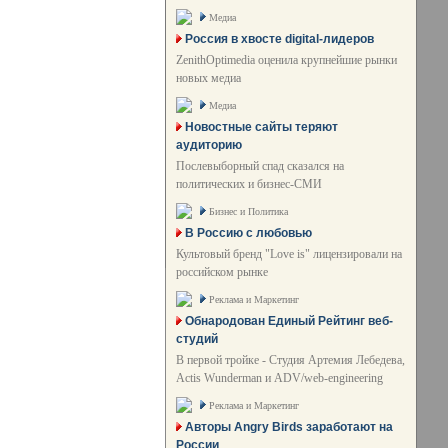
Медиа
Россия в хвосте digital-лидеров
ZenithOptimedia оценила крупнейшие рынки
новых медиа
Медиа
Новостные сайты теряют
аудиторию
Послевыборный спад сказался на
политических и бизнес-СМИ
Бизнес и Политика
В Россию с любовью
Культовый бренд "Love is" лицензировали на
российском рынке
Реклама и Маркетинг
Обнародован Единый Рейтинг веб-
студий
В первой тройке - Студия Артемия Лебедева,
Actis Wunderman и ADV/web-engineering
Реклама и Маркетинг
Авторы Angry Birds заработают на
России