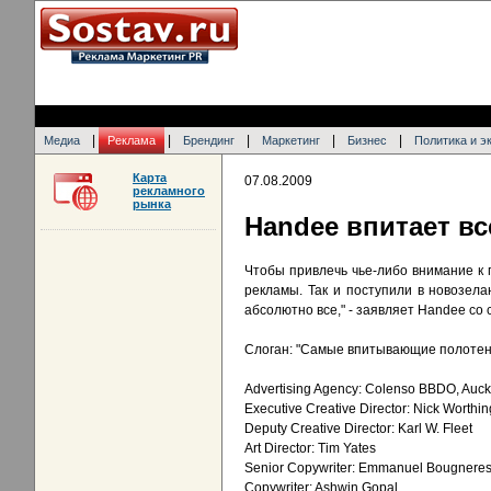
|
|
|
|
|
Медиа
Реклама
Брендинг
Маркетинг
Бизнес
Политика и э
Карта
07.08.2009
рекламного
рынка
Handee впитает вс
Чтобы привлечь чье-либо внимание к 
рекламы. Так и поступили в новозел
абсолютно все," - заявляет Handee со
Слоган: "Самые впитывающие полотен
Advertising Agency: Colenso BBDO, Auc
Executive Creative Director: Nick Worthi
Deputy Creative Director: Karl W. Fleet
Art Director: Tim Yates
Senior Copywriter: Emmanuel Bougnere
Copywriter: Ashwin Gopal