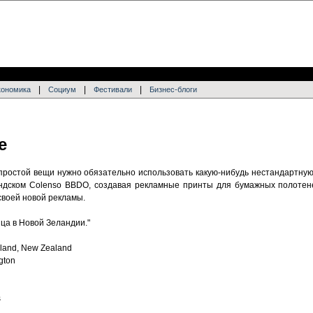
|
|
|
кономика
Социум
Фестивали
Бизнес-блоги
е
простой вещи нужно обязательно использовать какую-нибудь нестандартную
андском Colenso BBDO, создавая рекламные принты для бумажных полотен
 своей новой рекламы.
ца в Новой Зеландии."
kland, New Zealand
ngton
s