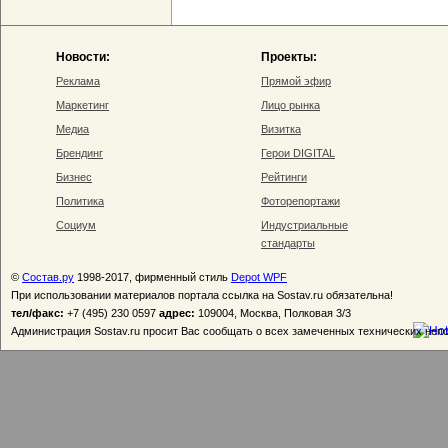
Новости:
Проекты:
Реклама
Прямой эфир
Маркетинг
Лицо рынка
Медиа
Визитка
Брендинг
Герои DIGITAL
Бизнес
Рейтинги
Политика
Фоторепортажи
Социум
Индустриальные
стандарты
©
Состав.ру
1998-2017, фирменный стиль
Depot WPF
При использовании материалов портала ссылка на Sostav.ru обязательна!
тел/факс:
+7 (495) 230 0597
адрес:
109004, Москва, Полковая 3/3
Администрация Sostav.ru просит Вас сообщать о всех замеченных технических неп