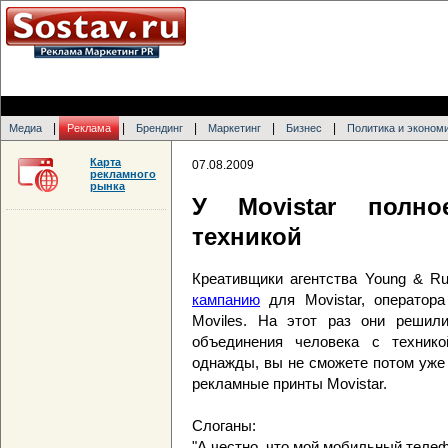
|
|
|
|
|
Медиа
Реклама
Брендинг
Маркетинг
Бизнес
Политика и эконом
Карта
07.08.2009
рекламного
рынка
У Movistar полно
техникой
Креативщики агентства Young & R
кампанию
для Movistar, оператора
Moviles. На этот раз они решил
объединения человека с технико
однажды, вы не сможете потом уже о
рекламные принты Movistar.
Слоганы:
"А честно, что мой мобильный телеф