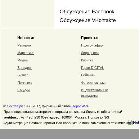
Обсуждение Facebook
Обсуждение VKontakte
Новости:
Проекты:
Реклама
Прямой эфир
Маркетинг
Лицо рынка
Медиа
Визитка
Брендинг
Герои DIGITAL
Бизнес
Рейтинги
Политика
Фоторепортажи
Социум
Индустриальные
стандарты
©
Состав.ру
1998-2017, фирменный стиль
Depot WPF
При использовании материалов портала ссылка на Sostav.ru обязательна!
тел/факс:
+7 (495) 230 0597
адрес:
109004, Москва, Полковая 3/3
Администрация Sostav.ru просит Вас сообщать о всех замеченных технических неп