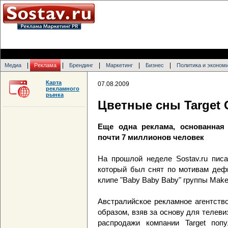
|
|
|
|
|
Медиа
Реклама
Брендинг
Маркетинг
Бизнес
Политика и эконом
Карта
07.08.2009
рекламного
рынка
Цветные сны Target 
Еще одна реклама, основанная
почти 7 миллионов человек
На прошлой неделе Sostav.ru пи
который был снят по мотивам деф
клипе "Baby Baby Baby" группы Make 
Австралийское рекламное агентств
образом, взяв за основу для телев
распродажи компании Target поп