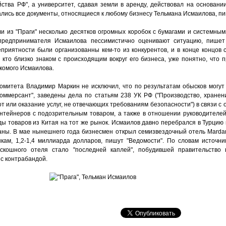
ства РФ", а университет, сдавая земли в аренду, действовал на основани
ались все документы, относящиеся к любому бизнесу Тельмана Исмаилова, пи
и из "Праги" несколько десятков огромных коробок с бумагами и системны
предпринимателя Исмаилова пессимистично оценивают ситуацию, пишет 
приятности были организованны кем-то из конкурентов, и в конце концов с
 кто близко знаком с происходящим вокруг его бизнеса, уже понятно, что 
акомого Исмаилова.
комитета Владимир Маркин не исключил, что по результатам обысков могу
Коммерсант", заведены дела по статьям 238 УК РФ ("Производство, хранен
т или оказание услуг, не отвечающих требованиям безопасности") в связи с
онтейнеров с подозрительным товаром, а также в отношении руководителей
ы товаров из Китая на тот же рынок. Исмаилов давно перебрался в Турцию 
ны. В мае нынешнего года бизнесмен открыл семизвездочный отель Mardan 
кам, 1,2-1,4 миллиарда долларов, пишут "Ведомости". По словам источни
скошного отеля стало "последней каплей", побудившей правительство
с контрабандой.