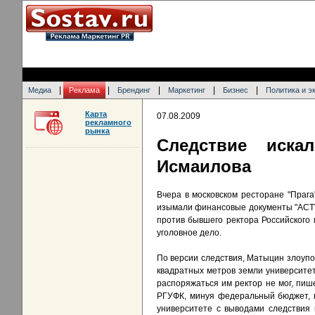
|
|
|
|
|
Медиа
Реклама
Брендинг
Маркетинг
Бизнес
Политика и э
Карта
07.08.2009
рекламного
рынка
Следствие иска
Исмаилова
Вчера в московском ресторане "Праг
изымали финансовые документы "АСТ".
против бывшего ректора Российского
уголовное дело.
По версии следствия, Матыцин злоуп
квадратных метров земли университет
распоряжаться им ректор не мог, пиш
РГУФК, минуя федеральный бюджет, в
университете с выводами следствия