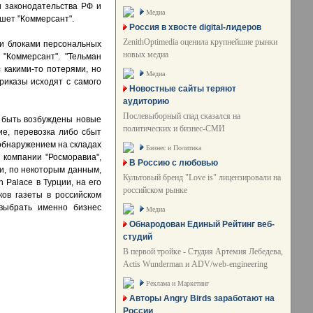
и законодательства РФ и
Медиа
шет "Коммерсант".
Россия в хвосте digital-лидеров
ZenithOptimedia оценила крупнейшие рынки
ми блоками персональных
новых медиа
"Коммерсант". "Тельман
 какими-то потерями, но
Медиа
приказы исходят с самого
Новостные сайты теряют
аудиторию
Послевыборный спад сказался на
т быть возбуждены новые
политических и бизнес-СМИ
ие, перевозка либо сбыт
 обнаружением на складах
Бизнес и Политика
 компании "Росморавиа",
В Россию с любовью
и, по некоторым данным,
Культовый бренд "Love is" лицензировали на
Palace в Турции, на его
российском рынке
ков газеты в российском
 выбрать именно бизнес
Медиа
Обнародован Единый Рейтинг веб-
студий
В первой тройке - Студия Артемия Лебедева,
Actis Wunderman и ADV/web-engineering
Реклама и Маркетинг
Авторы Angry Birds заработают на
России