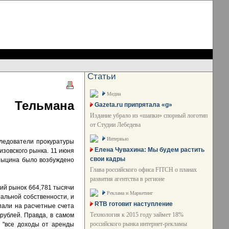
Статьи
Медиа
в Тельмана
Gazeta.ru припрятала «g»
Издание убрало из «шапки» спорный логотип
от Студии Лебедева
Интервью
Следователи прокуратуры
Елена Чувахина: Мы будем растить
зовского рынка. 11 июня
свои кадры
атыцина было возбуждено
Глава российского офиса FITCH о планах
развития агентства в регионе
ий рынок 664,781 тысячи
Реклама и Маркетинг
альной собственности, и
RTB готовит наступление
пали на расчетные счета
Технология к 2015 году займет 18%
рублей. Правда, в самом
российского рынка интернет-рекламы
 "все доходы от аренды