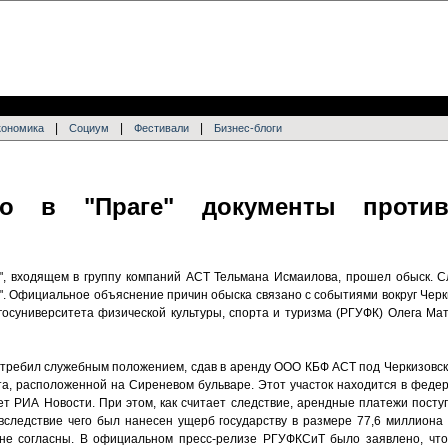
|
|
|
кономика
Социум
Фестивали
Бизнес-блоги
ло в "Праге" документы проти
а", входящем в группу компаний АСТ Тельмана Исмаилова, прошел обыск. 
 Официальное объяснение причин обыска связано с событиями вокруг Черки
 госуниверситета физической культуры, спорта и туризма (РГУФК) Олега М
отребил служебным положением, сдав в аренду ООО КБФ АСТ под Черкизовск
а, расположенной на Сиреневом бульваре. Этот участок находится в федер
ет РИА Новости. При этом, как считает следствие, арендные платежи посту
следствие чего был нанесен ущерб государству в размере 77,6 миллиона 
 не согласны. В официальном пресс-релизе РГУФКСиТ было заявлено, что