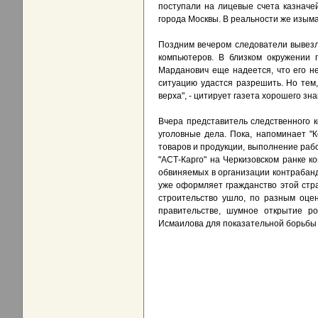
поступали на лицевые счета казначей
города Москвы. В реальности же изым
Поздним вечером следователи вывезл
компьютеров. В близком окружении 
Марданович еще надеется, что его не
ситуацию удастся разрешить. Но тем,
верха", - цитирует газета хорошего зн
Вчера представитель следственного 
уголовные дела. Пока, напоминает "
товаров и продукции, выполнение рабо
"АСТ-Карго" на Черкизовском ранке к
обвиняемых в организации контрабанд
уже оформляет гражданство этой стра
строительство ушло, по разным оцен
правительстве, шумное открытие ро
Исмаилова для показательной борьбы 