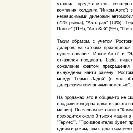
уточнил представитель концерна
компания холдинга "Инком-Авто") 
независимыми дилерами автомобил
(21% рынка), "Автоград" (13%), "Ге
Полюс" (11%), "АвтоКей" (9%), "Рост
Таким образом, с учетом "Ростоки
дилеров, на которых приходилось 
существование "Инком-Авто" и "Э
отказался продавать Lada, пише
сожаление фактом прекращения 
вынуждены найти замену "Ростоки
между "Гермес-Ладой" (в мае объ
дилерскими компаниями помельче".
На продажах это в общем-то не ск
продажи концерна даже выросли на
машин). По словам источника "Комм
приходится около 3 тысяч машин в 
"Гермес"". "Производителю будет п
одним игроком, чем с десятком мелк