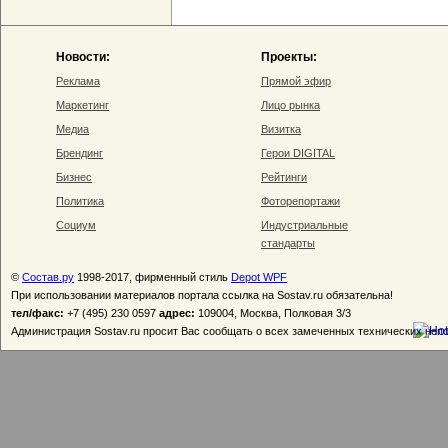
Новости:
Проекты:
Реклама
Прямой эфир
Маркетинг
Лицо рынка
Медиа
Визитка
Брендинг
Герои DIGITAL
Бизнес
Рейтинги
Политика
Фоторепортажи
Социум
Индустриальные
стандарты
©
Состав.ру
1998-2017, фирменный стиль
Depot WPF
При использовании материалов портала ссылка на Sostav.ru обязательна!
тел/факс:
+7 (495) 230 0597
адрес:
109004, Москва, Полковая 3/3
Администрация Sostav.ru просит Вас сообщать о всех замеченных технических неп