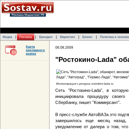
|
|
|
|
|
Медиа
Реклама
Брендинг
Маркетинг
Бизнес
Политика и эконом
Карта
06.08.2009
рекламного
рынка
"Ростокино-Lada" об
Иллюстрация с ресурса rostokino-lada.ru
Сеть "Ростокино-Lada", в котору
инициировала процедуру своего 
Сбербанку, пишет "Коммерсант".
В пресс-службе АвтоВАЗа это подтв
завершилось еще месяц назад, 
уведомление от дилера о том, что