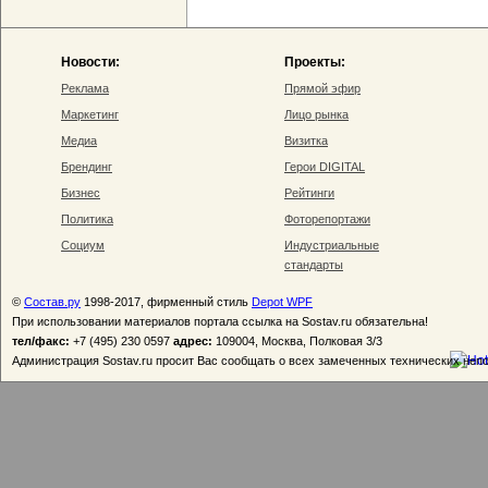
Новости:
Проекты:
Реклама
Прямой эфир
Маркетинг
Лицо рынка
Медиа
Визитка
Брендинг
Герои DIGITAL
Бизнес
Рейтинги
Политика
Фоторепортажи
Социум
Индустриальные
стандарты
©
Состав.ру
1998-2017, фирменный стиль
Depot WPF
При использовании материалов портала ссылка на Sostav.ru обязательна!
тел/факс:
+7 (495) 230 0597
адрес:
109004, Москва, Полковая 3/3
Администрация Sostav.ru просит Вас сообщать о всех замеченных технических неп