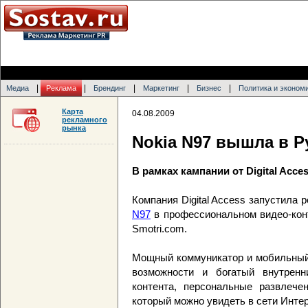
|
|
|
|
|
Медиа
Реклама
Брендинг
Маркетинг
Бизнес
Политика и эконом
Карта
04.08.2009
рекламного
рынка
Nokia N97 вышла в Р
В рамках кампании от Digital Acce
Компания Digital Access запустила
N97
в профессиональном видео-конт
Smotri.com.
Мощный коммуникатор и мобильный 
возможности и богатый внутренн
контента, персональные развлече
который можно увидеть в сети Инте