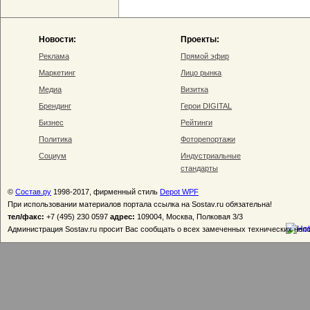
Новости:
Проекты:
Реклама
Прямой эфир
Маркетинг
Лицо рынка
Медиа
Визитка
Брендинг
Герои DIGITAL
Бизнес
Рейтинги
Политика
Фоторепортажи
Социум
Индустриальные
стандарты
©
Состав.ру
1998-2017, фирменный стиль
Depot WPF
При использовании материалов портала ссылка на Sostav.ru обязательна!
тел/факс:
+7 (495) 230 0597
адрес:
109004, Москва, Полковая 3/3
Администрация Sostav.ru просит Вас сообщать о всех замеченных технических неп