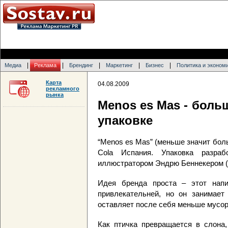
|
|
|
|
|
Медиа
Реклама
Брендинг
Маркетинг
Бизнес
Политика и эконом
Карта
04.08.2009
рекламного
рынка
Menos es Mas - боль
упаковке
“Menos es Mas” (меньше значит бол
Cola Испания. Упаковка разраб
иллюстратором Эндрю Беннекером (
Идея бренда проста – этот нап
привлекательней, но он занимает
оставляет после себя меньше мусор
Как птичка превращается в слона,