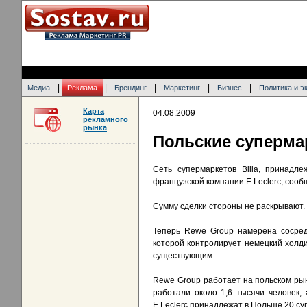
|
|
|
|
|
Медиа
Реклама
Брендинг
Маркетинг
Бизнес
Политика и э
Карта
04.08.2009
рекламного
рынка
Польские суперма
Cеть супермаркетов Billa, принадл
французской компании E.Leclerc, сооб
Сумму сделки стороны не раскрывают.
Теперь Rewe Group намерена сосред
которой контролирует немецкий холди
существующим.
Rewe Group работает на польском рынк
работали около 1,6 тысячи человек,
E.Leclerc принадлежат в Польше 20 су