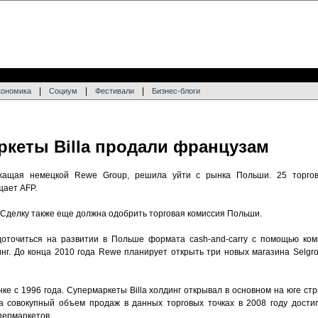
|
|
|
кономика
Социум
Фестивали
Бизнес-блоги
ркеты Billa продали французам
ежащая немецкой Rewe Group, решила уйти с рынка Польши. 25 торгов
щает AFP.
 Сделку также еще должна одобрить торговая комиссия Польши.
оточиться на развитии в Польше формата cash-and-carry с помощью комп
нг. До конца 2010 года Rewe планирует открыть три новых магазина Selgro
е с 1996 года. Супермаркеты Billa холдинг открывал в основном на юге стра
 а совокупный объем продаж в данных торговых точках в 2008 году дости
пермаркетов.