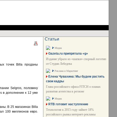
Статьи
Медиа
Gazeta.ru припрятала «g»
Издание убрало из «шапки» спорный логотип
от Студии Лебедева
ых точек Billa проданы
Реклама и Маркетинг
Елена Чувахина: Мы будем растить
свои кадры
Глава российского офиса FITCH о планах
ании Selgros, половину
развития агентства в регионе
s в дополнение к 12 уже
Медиа
RTB готовит наступление
ны. В 25 магазинах Billa
Технология к 2015 году займет 18%
гал 100 миллионов евро.
российского рынка интернет-рекламы