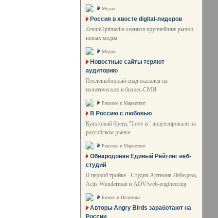
Медиа
Россия в хвосте digital-лидеров
ZenithOptimedia оценила крупнейшие рынки
новых медиа
Медиа
Новостные сайты теряют
аудиторию
Послевыборный спад сказался на
политических и бизнес-СМИ
Реклама и Маркетинг
В Россию с любовью
Культовый бренд "Love is" лицензировали на
российском рынке
Реклама и Маркетинг
Обнародован Единый Рейтинг веб-
студий
В первой тройке - Студия Артемия Лебедева,
Actis Wunderman и ADV/web-engineering
Бизнес и Политика
Авторы Angry Birds заработают на
России