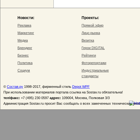
Новости:
Проекты:
Реклама
Прямой эфир
Маркетинг
Лицо рынка
Медиа
Визитка
Брендинг
Герои DIGITAL
Бизнес
Рейтинги
Политика
Фоторепортажи
Социум
Индустриальные
стандарты
©
Состав.ру
1998-2017, фирменный стиль
Depot WPF
При использовании материалов портала ссылка на Sostav.ru обязательна!
тел/факс:
+7 (495) 230 0597
адрес:
109004, Москва, Полковая 3/3
Администрация Sostav.ru просит Вас сообщать о всех замеченных технических неп