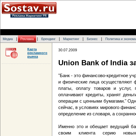
|
|
|
|
|
Медиа
Реклама
Брендинг
Маркетинг
Бизнес
Политика и эконом
Карта
30.07.2009
рекламного
рынка
Union Bank of India 
"Банк - это финансово-кредитное у
и физические лица осуществляют ф
платы, оплату товаров и услуг,
оплачивают кредиты, хранят деньг
операции с ценными бумагами." Одн
сейчас, в условиях мирового финанс
определение из словаря, а сохранн
Именно это и обещает ведущий бан
своим клиента серию новых 