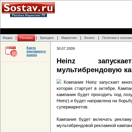
|
|
|
|
|
Медиа
Реклама
Брендинг
Маркетинг
Бизнес
Политика и эконом
Карта
30.07.2009
рекламного
рынка
Heinz запускае
мультибрендовую к
Компания Heinz запускает мно
которая стартует в октябре. Кампа
кампания будет проходить под лозун
Heinz) и будет направлена на борь
супермаркетов.
Кампания будет включать рекламу
мультибрендовой рекламной кампание