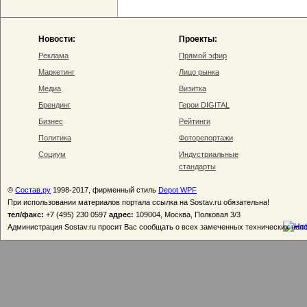
Новости:
Проекты:
Реклама
Прямой эфир
Маркетинг
Лицо рынка
Медиа
Визитка
Брендинг
Герои DIGITAL
Бизнес
Рейтинги
Политика
Фоторепортажи
Социум
Индустриальные
стандарты
©
Состав.ру
1998-2017, фирменный стиль
Depot WPF
При использовании материалов портала ссылка на Sostav.ru обязательна!
тел/факс:
+7 (495) 230 0597
адрес:
109004, Москва, Полковая 3/3
Администрация Sostav.ru просит Вас сообщать о всех замеченных технических неп