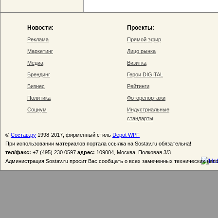
Новости:
Проекты:
Реклама
Прямой эфир
Маркетинг
Лицо рынка
Медиа
Визитка
Брендинг
Герои DIGITAL
Бизнес
Рейтинги
Политика
Фоторепортажи
Социум
Индустриальные
стандарты
©
Состав.ру
1998-2017, фирменный стиль
Depot WPF
При использовании материалов портала ссылка на Sostav.ru обязательна!
тел/факс:
+7 (495) 230 0597
адрес:
109004, Москва, Полковая 3/3
Администрация Sostav.ru просит Вас сообщать о всех замеченных технических неп