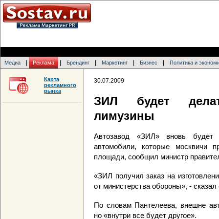
|
|
|
|
|
Медиа
Реклама
Брендинг
Маркетинг
Бизнес
Политика и эконом
Карта
30.07.2009
рекламного
рынка
ЗИЛ будет дела
лимузины
Автозавод «ЗИЛ» вновь будет в
автомобили, которые москвичи п
площади, сообщил министр правите
«ЗИЛ получил заказ на изготовлен
от министерства обороны», - сказал 
По словам Пантелеева, внешне ав
но «внутри все будет другое».