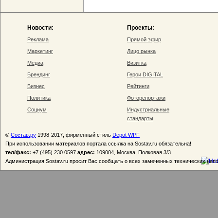
Новости:
Проекты:
Реклама
Прямой эфир
Маркетинг
Лицо рынка
Медиа
Визитка
Брендинг
Герои DIGITAL
Бизнес
Рейтинги
Политика
Фоторепортажи
Социум
Индустриальные
стандарты
©
Состав.ру
1998-2017, фирменный стиль
Depot WPF
При использовании материалов портала ссылка на Sostav.ru обязательна!
тел/факс:
+7 (495) 230 0597
адрес:
109004, Москва, Полковая 3/3
Администрация Sostav.ru просит Вас сообщать о всех замеченных технических неп