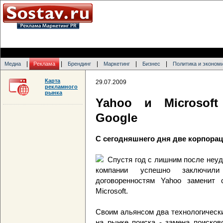
|
|
|
|
|
Медиа
Реклама
Брендинг
Маркетинг
Бизнес
Политика и эконом
Карта
29.07.2009
рекламного
рынка
Yahoo и Microsof
Google
С сегодняшнего дня две корпорац
Спустя год с лишним после неуд
компании успешно заключили
договоренностям Yahoo заменит 
Microsoft.
Своим альянсом два технологически
на рынке поиска - замена поисков