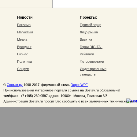
Новости:
Проекты:
Реклама
Прямой эфир
Маркетинг
Лицо рынка
Медиа
Визитка
Брендинг
Герои DIGITAL
Бизнес
Рейтинги
Политика
Фоторепортажи
Социум
Индустриальные
стандарты
©
Состав.ру
1998-2017, фирменный стиль
Depot WPF
При использовании материалов портала ссылка на Sostav.ru обязательна!
тел/факс:
+7 (495) 230 0597
адрес:
109004, Москва, Полковая 3/3
Администрация Sostav.ru просит Вас сообщать о всех замеченных технических неп