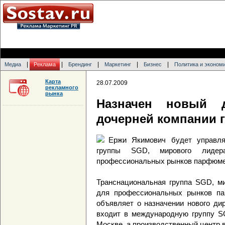
|
|
|
|
|
Медиа
Реклама
Брендинг
Маркетинг
Бизнес
Политика и эконом
Карта
28.07.2009
рекламного
рынка
Назначен новый ди
дочерней компании 
Ержи Якимович будет управля
группы SGD, мирового лидер
профессиональных рынков парфюме
Транснациональная группа SGD, ми
для профессиональных рынков па
объявляет о назначении нового дирек
входит в международную группу S
Москве, a производственный цeнтp 