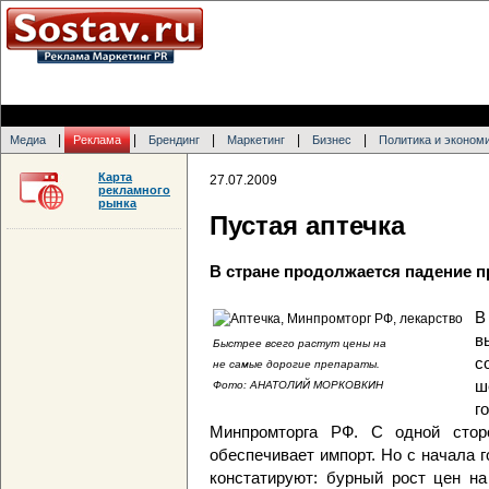
|
|
|
|
|
Медиа
Реклама
Брендинг
Маркетинг
Бизнес
Политика и эконом
Карта
27.07.2009
рекламного
рынка
Пустая аптечка
В стране продолжается падение 
В
в
Быстрее всего растут цены на
с
не самые дорогие препараты.
ш
Фото: АНАТОЛИЙ МОРКОВКИН
г
Минпромторга РФ. С одной стор
обеспечивает импорт. Но с начала 
констатируют: бурный рост цен на