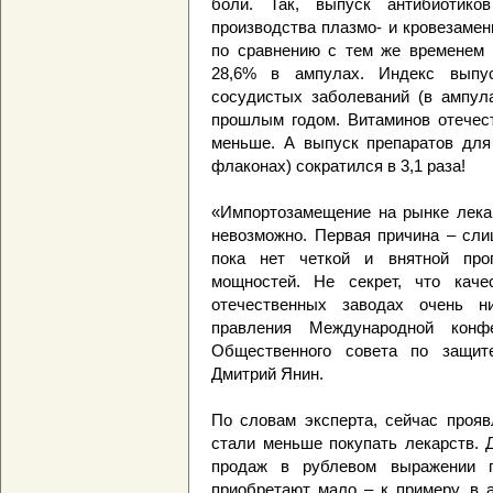
боли. Так, выпуск антибиотик
производства плазмо- и кровезаме
по сравнению с тем же временем 
28,6% в ампулах. Индекс выпус
сосудистых заболеваний (в ампула
прошлым годом. Витаминов отечес
меньше. А выпуск препаратов для 
флаконах) сократился в 3,1 раза!
«Импортозамещение на рынке лекар
невозможно. Первая причина – сли
пока нет четкой и внятной про
мощностей. Не секрет, что каче
отечественных заводах очень н
правления Международной конф
Общественного совета по защит
Дмитрий Янин.
По словам эксперта, сейчас прояв
стали меньше покупать лекарств. 
продаж в рублевом выражении 
приобретают мало – к примеру, в 