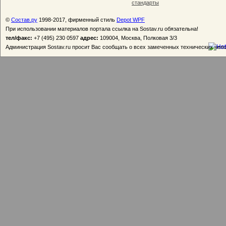
стандарты
©
Состав.ру
1998-2017, фирменный стиль
Depot WPF
При использовании материалов портала ссылка на Sostav.ru обязательна!
тел/факс:
+7 (495) 230 0597
адрес:
109004, Москва, Полковая 3/3
Администрация Sostav.ru просит Вас сообщать о всех замеченных технических неп