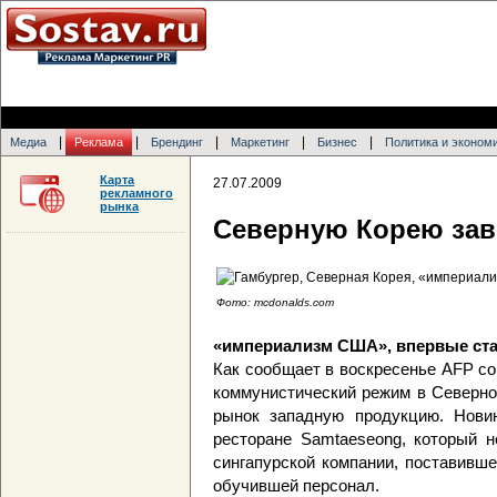
|
|
|
|
|
Медиа
Реклама
Брендинг
Маркетинг
Бизнес
Политика и эконом
Карта
27.07.2009
рекламного
рынка
Северную Корею за
Фото: mcdonalds.com
«империализм США», впервые ста
Как сообщает в воскресенье AFP с
коммунистический режим в Северно
рынок западную продукцию. Нови
ресторане Samtaeseong, который н
сингапурской компании, поставивш
обучившей персонал.