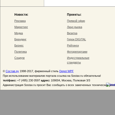
Новости:
Проекты:
Реклама
Прямой эфир
Маркетинг
Лицо рынка
Медиа
Визитка
Брендинг
Герои DIGITAL
Бизнес
Рейтинги
Политика
Фоторепортажи
Социум
Индустриальные
стандарты
©
Состав.ру
1998-2017, фирменный стиль
Depot WPF
При использовании материалов портала ссылка на Sostav.ru обязательна!
тел/факс:
+7 (495) 230 0597
адрес:
109004, Москва, Полковая 3/3
Администрация Sostav.ru просит Вас сообщать о всех замеченных технических неп