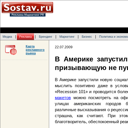
|
|
|
|
|
Медиа
Реклама
Брендинг
Маркетинг
Бизнес
Политика и эконом
Карта
22.07.2009
рекламного
рынка
В Америке запусти
призывающую не пуг
В Америке запустили новую социа
мыслить позитивно даже в услови
«Recession 101» и проводится боле
макетов
можно посмотреть на офи
улицах американских городов 
различные высказывания о рецессии
страшна, как считают. При это
благотворитель, обеспокоенный реа