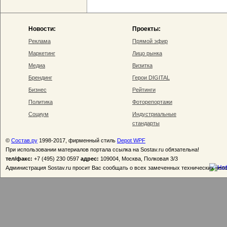
Новости:
Проекты:
Реклама
Прямой эфир
Маркетинг
Лицо рынка
Медиа
Визитка
Брендинг
Герои DIGITAL
Бизнес
Рейтинги
Политика
Фоторепортажи
Социум
Индустриальные
стандарты
©
Состав.ру
1998-2017, фирменный стиль
Depot WPF
При использовании материалов портала ссылка на Sostav.ru обязательна!
тел/факс:
+7 (495) 230 0597
адрес:
109004, Москва, Полковая 3/3
Администрация Sostav.ru просит Вас сообщать о всех замеченных технических неп